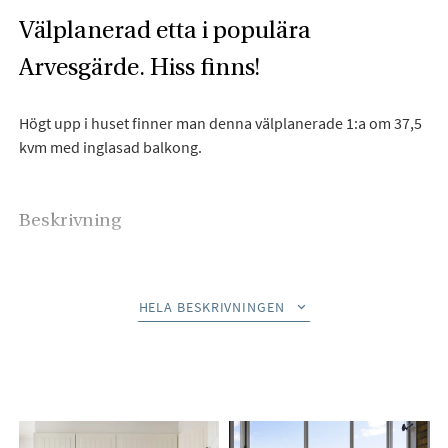
Välplanerad etta i populära
Arvesgärde. Hiss finns!
Högt upp i huset finner man denna välplanerade 1:a om 37,5
kvm med inglasad balkong.
Beskrivning
Högt upp i huset finner man denna välplanerade 1:a med
inglasad balkong i ett sydostläge. Bostaden erbjuder ett
HELA BESKRIVNINGEN
stilrent helkaklat badrum och smakfullt kök med bra
förvaring. Stort och rymligt vardagsrum som ger plats för
både soffgrupp, matsalsbord samt en större säng. Från
vardagsrummet når man den inglasade balkongen med
många soltimmar och vacker vy över omgivningarna.
Inglasningen gör att du kan sitta på balkongen tidigt på våren