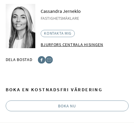
Cassandra Jerneklo
FASTIGHETSMÄKLARE
KONTAKTA MIG
BJURFORS CENTRALA HISINGEN
DELA BOSTAD
Facebook
E-post
BOKA EN KOSTNADSFRI VÄRDERING
BOKA NU