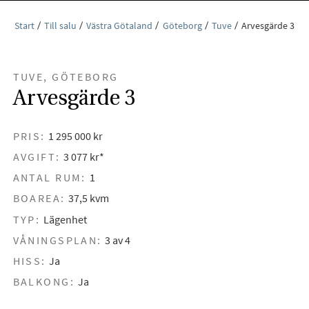
Start
Till salu
Västra Götaland
Göteborg
Tuve
Arvesgärde 3
TUVE, GÖTEBORG
Arvesgärde 3
PRIS:
1 295 000 kr
AVGIFT:
3 077 kr*
ANTAL RUM:
1
BOAREA:
37,5 kvm
TYP:
Lägenhet
VÅNINGSPLAN:
3 av 4
HISS:
Ja
BALKONG:
Ja