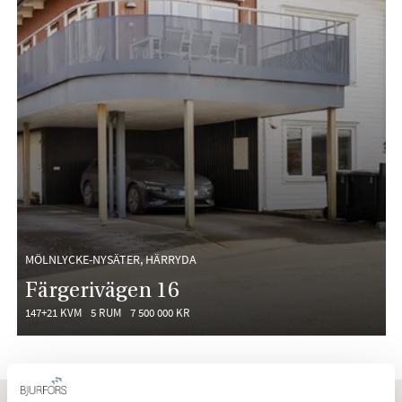
MÖLNLYCKE-NYSÄTER, HÄRRYDA
Färgerivägen 16
147+21 KVM
5 RUM
7 500 000 KR