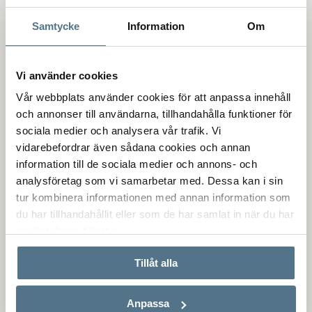
Samtycke
Information
Om
Bostäder till salu i Nysäter
Att bo i Mölnlycke
Vi använder cookies
Vår webbplats använder cookies för att anpassa innehåll
Mölnlycke är centralort i Härryda kommun. Många familjer
och annonser till användarna, tillhandahålla funktioner för
väljer att bo i tätortens vackra bostadsområden, där naturen
sociala medier och analysera vår trafik. Vi
finns precis utanför dörren och storstaden bara en bit bort.
vidarebefordrar även sådana cookies och annan
De ypperliga kommunikationerna i kommunen gör det enkelt
information till de sociala medier och annons- och
att ta sig till Göteborg eller vidare ut i Sverige och världen -
analysföretag som vi samarbetar med. Dessa kan i sin
Landvetters flygplats ligger endast 1,5 mil bort.
tur kombinera informationen med annan information som
du har tillhandahållit eller som de har samlat in när du har
Härryda kommun består till hälften av skog och vildmark som
använt deras tjänster.
kan erbjuda dig många vandringsleder och motionsspår i
naturskön miljö. Det finns tre sporthallar i Mölnlycke och
Tillåt alla
även tennishall. Flera olika föreningar erbjuder
sportaktiviteter i form av bl.a. gymnastik, innebandy och
ridning.
Anpassa