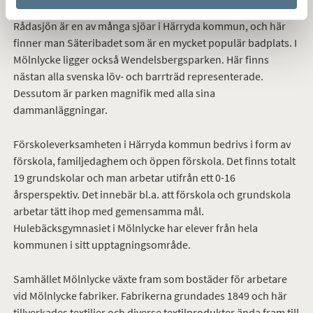
Rådasjön är en av många sjöar i Härryda kommun, och här
finner man Säteribadet som är en mycket populär badplats. I
Mölnlycke ligger också Wendelsbergsparken. Här finns
nästan alla svenska löv- och barrträd representerade.
Dessutom är parken magnifik med alla sina
dammanläggningar.
Förskoleverksamheten i Härryda kommun bedrivs i form av
förskola, familjedaghem och öppen förskola. Det finns totalt
19 grundskolar och man arbetar utifrån ett 0-16
årsperspektiv. Det innebär bl.a. att förskola och grundskola
arbetar tätt ihop med gemensamma mål.
Hulebäcksgymnasiet i Mölnlycke har elever från hela
kommunen i sitt upptagningsområde.
Samhället Mölnlycke växte fram som bostäder för arbetare
vid Mölnlycke fabriker. Fabrikerna grundades 1849 och här
tillverkades textilier och diverse textilprodukter ända fram till