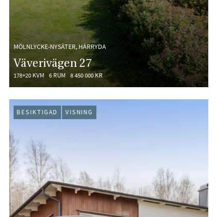
MÖLNLYCKE-NYSÄTER, HÄRRYDA
Väverivägen 27
178+20 KVM
6 RUM
8 450 000 KR
BESIKTIGAD
VISNING