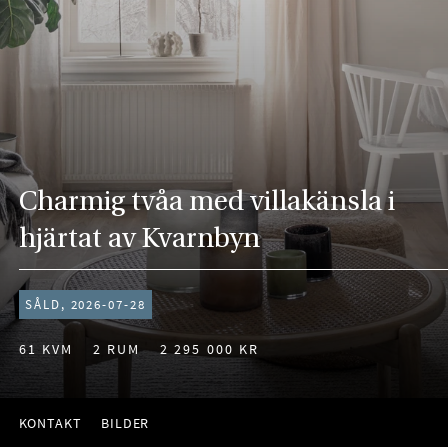
Charmig tvåa med villakänsla i
hjärtat av Kvarnbyn
SÅLD, 2026-07-28
61 KVM
2 RUM
2 295 000 KR
KONTAKT
BILDER