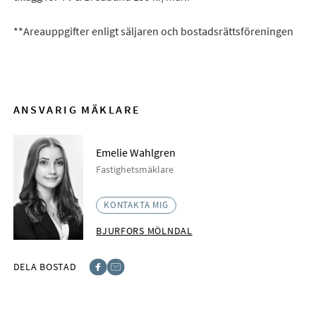
**Areauppgifter enligt säljaren och bostadsrättsföreningen
ANSVARIG MÄKLARE
Emelie Wahlgren
Fastighetsmäklare
KONTAKTA MIG
BJURFORS MÖLNDAL
DELA BOSTAD
Facebook
E-post