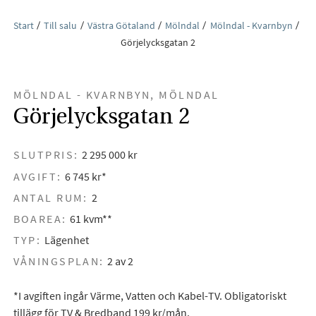
Start
Till salu
Västra Götaland
Mölndal
Mölndal - Kvarnbyn
Görjelycksgatan 2
MÖLNDAL - KVARNBYN, MÖLNDAL
Görjelycksgatan 2
SLUTPRIS:
2 295 000 kr
AVGIFT:
6 745 kr*
ANTAL RUM:
2
BOAREA:
61 kvm**
TYP:
Lägenhet
VÅNINGSPLAN:
2 av 2
*I avgiften ingår Värme, Vatten och Kabel-TV. Obligatoriskt
tillägg för TV & Bredband 199 kr/mån.