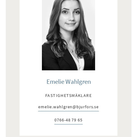
Emelie Wahlgren
FASTIGHETSMÄKLARE
emelie.wahlgren@bjurfors.se
E-post:
0766-48 79 65
Telefon: