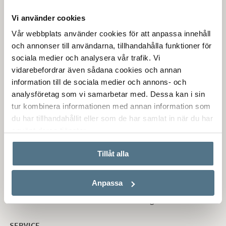
KULTUR OCH HISTORIA
Vi använder cookies
Jonsered är en kulturmiljö av riksintresse som illustrerar
Vår webbplats använder cookies för att anpassa innehåll
själva starten på industrialiseringen i Sverige. Det finns få
och annonser till användarna, tillhandahålla funktioner för
andra platser som så välbevarat och komplett speglar denna
sociala medier och analysera vår trafik. Vi
epok. Partille herrgård har en historia som går tillbaka till
vidarebefordrar även sådana cookies och annan
1300-talet. Under 1600- och 1700-talet ägdes Partille herrgård
information till de sociala medier och annons- och
av adliga släkter och under perioden 1770-1780 uppfördes
analysföretag som vi samarbetar med. Dessa kan i sin
den nuvarande herrgårdsbyggnaden.
tur kombinera informationen med annan information som
du har tillhandahållit eller som de har samlat in när du har
FRITID
använt deras tjänster.
I Partille finns mycket att göra för den sportintresserade. Här
finns flera anläggningar där du bl.a. kan träna fotboll, tennis,
Tillåt alla
rugby, golf, friidrott, innebandy, gymnastik, hockey och
handboll. Elithandbollsklubben Sävehof spelar sina
Anpassa
hemmamatcher i kommunen. Nya Partille Arena är en
multihall för kultur- och idrottsevenemang.
SERVICE