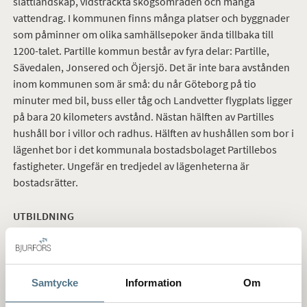
slättlandskap, vidsträckta skogsområden och många
vattendrag. I kommunen finns många platser och byggnader
som påminner om olika samhällsepoker ända tillbaka till
1200-talet. Partille kommun består av fyra delar: Partille,
Sävedalen, Jonsered och Öjersjö. Det är inte bara avstånden
inom kommunen som är små: du når Göteborg på tio
minuter med bil, buss eller tåg och Landvetter flygplats ligger
på bara 20 kilometers avstånd. Nästan hälften av Partilles
hushåll bor i villor och radhus. Hälften av hushållen som bor i
lägenhet bor i det kommunala bostadsbolaget Partillebos
fastigheter. Ungefär en tredjedel av lägenheterna är
bostadsrätter.
UTBILDNING
Partille kommun erbjuder lärande för alla åldrar. Här finns
flera förskolor, både enskilda och kommunala, samt
familjedaghem och öppen förskola. I kommunen finns det
flera grundskolor utspridda och man jobbar utifrån barn och
Samtycke
Information
Om
ungdomars lust att lära. Det finns även en gymnasieskola.