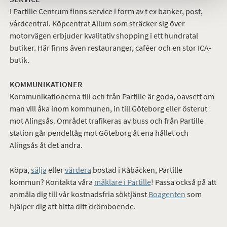
I Partille Centrum finns service i form av t ex banker, post,
vårdcentral. Köpcentrat Allum som sträcker sig över
motorvägen erbjuder kvalitativ shopping i ett hundratal
butiker. Här finns även restauranger, caféer och en stor ICA-
butik.
KOMMUNIKATIONER
Kommunikationerna till och från Partille är goda, oavsett om
man vill åka inom kommunen, in till Göteborg eller österut
mot Alingsås. Området trafikeras av buss och från Partille
station går pendeltåg mot Göteborg åt ena hållet och
Alingsås åt det andra.
Köpa,
sälja
eller
värdera
bostad
i Kåbäcken, Partille
kommun? Kontakta våra
mäklare i Partille
! Passa också på att
anmäla dig till vår kostnadsfria söktjänst
Boagenten
som
hjälper dig att hitta ditt drömboende.