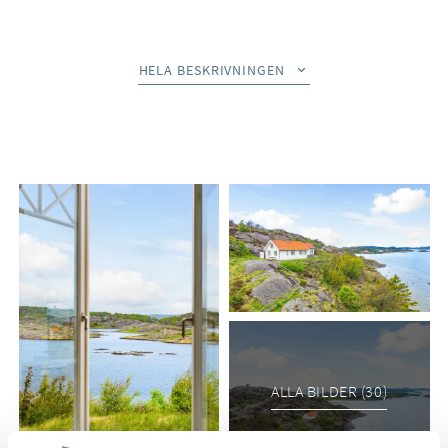
Beskrivning
HELA BESKRIVNINGEN
Välkommen till Hättan, en av Bohusläns rofyllda och genuina
skärgårdsöar. Här, omgiven av hav, klippor och salta vindar,
finner ni denna charmiga fastighet med ett av öns mest
tilltalande lägen. Från fastigheten breder havsutsikten ut sig i
flera väderstreck och bjuder på ständigt skiftande vyer över
den bohuslänska skärgården. Här njuter ni av lugnet,
naturen och det unika ö-livet samtidigt som ni har nära till
både bad, båtliv och härliga promenadstråk.
Bostadshuset erbjuder en välplanerad planlösning med flera
sovrum, sociala sällskapsytor och stora möjligheter att samla
familj och vänner. Här finns en öppen och välkomnande
ALLA BILDER (30)
känsla där havet ständigt gör sig påmint genom fönstren.
Efter en dag på havet eller ett svalkande bad är bastun den
perfekta platsen att avrunda dagen på. Runt fastigheten finns