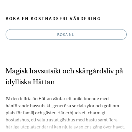
BOKA EN KOSTNADSFRI VÄRDERING
BOKA NU
Magisk havsutsikt och skärgårdsliv på
idylliska Hättan
På den bilfria ön Hättan väntar ett unikt boende med
hänförande havsutsikt, generösa sociala ytor och gott om
plats för familj och gäster. Här erbjuds ett charmigt
bostadshus, ett välutrustat gästhus med bastu samt flera
härliga uteplatser där ni kan njuta av solens gång över havet.