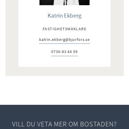
Katrin Ekberg
FASTIGHETSMÄKLARE
katrin.ekberg@bjurfors.se
E-post:
0730-83 44 59
Telefon:
VILL DU VETA MER OM BOSTADEN?