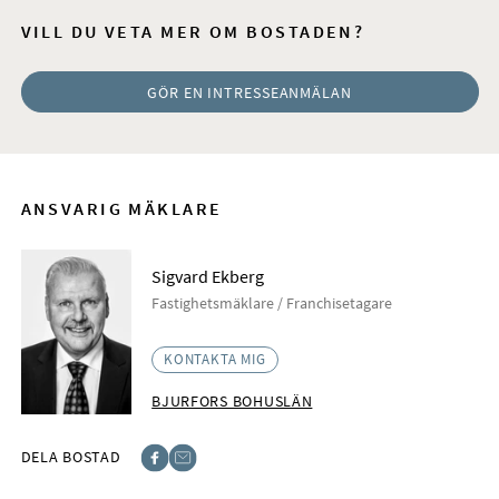
VILL DU VETA MER OM BOSTADEN?
GÖR EN INTRESSEANMÄLAN
ANSVARIG MÄKLARE
Sigvard Ekberg
Fastighetsmäklare / Franchisetagare
KONTAKTA MIG
BJURFORS BOHUSLÄN
DELA BOSTAD
Facebook
E-post