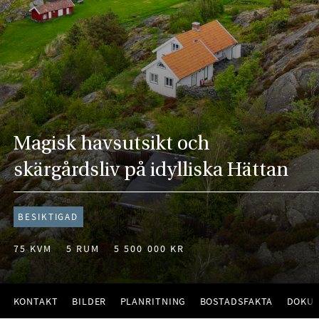
Magisk havsutsikt och
skärgårdsliv på idylliska Hättan
BESIKTIGAD
75 KVM
5 RUM
5 500 000 KR
KONTAKT
BILDER
PLANRITNING
BOSTADSFAKTA
DOKU