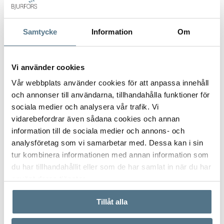
flera naturliga platser för avkoppling och umgänge. Njut av
morgonkaffet i solen, långa sommarmiddagar med familjen
Samtycke
Information
Om
eller stilla kvällar där solen sakta sjunker ner i havet.
Det är lätt att förstå varför många väljer att återvända hit år
Vi använder cookies
efter år.
VISA INNEHÅLL
PLANRITNING
Vår webbplats använder cookies för att anpassa innehåll
Hättan är en av Bohusläns dolda pärlor, en liten och
och annonser till användarna, tillhandahålla funktioner för
uppskattad skärgårdsö belägen mellan Tjörn och fastlandet.
sociala medier och analysera vår trafik. Vi
Ön präglas av sin historia, sina vackra miljöer och sitt lugna
VISA INNEHÅLL
FAKTA OM BOSTADEN
vidarebefordrar även sådana cookies och annan
tempo. Här finns den unika kombinationen av avskildhet och
information till de sociala medier och annons- och
gemenskap som gör skärgårdslivet så speciellt. Ett sällsynt
analysföretag som vi samarbetar med. Dessa kan i sin
tillfälle att förvärva en fastighet på en plats som få känner till
VISA INNEHÅLL
OM TJÖRN
tur kombinera informationen med annan information som
men som ingen glömmer.
du har tillhandahållit eller som de har samlat in när du har
använt deras tjänster.
Varmt välkommen att uppleva Hättan på plats.
VISA INNEHÅLL
KARTA
Tillåt alla