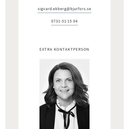
sigvard.ekberg@bjurfors.se
E-post:
0731-51 15 04
Telefon:
EXTRA KONTAKTPERSON