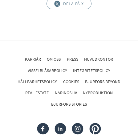
DELA PÅ X
KARRIÄR
OM OSS
PRESS
HUVUDKONTOR
VISSELBLÅSARPOLICY
INTEGRITETSPOLICY
HÅLLBARHETSPOLICY
COOKIES
BJURFORS BEYOND
REAL ESTATE
NÄRINGSLIV
NYPRODUKTION
BJURFORS STORIES
FACEBOOK
LINKEDIN
INSTAGRAM
PINTEREST