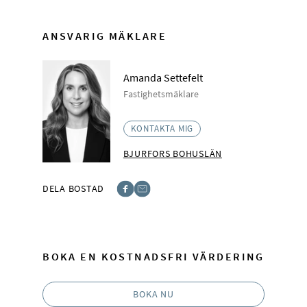
ANSVARIG MÄKLARE
Amanda Settefelt
Fastighetsmäklare
KONTAKTA MIG
BJURFORS BOHUSLÄN
DELA BOSTAD
Facebook
E-post
BOKA EN KOSTNADSFRI VÄRDERING
BOKA NU