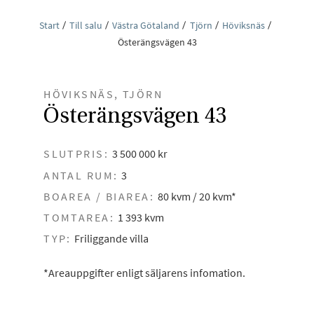
Start
Till salu
Västra Götaland
Tjörn
Höviksnäs
Österängsvägen 43
HÖVIKSNÄS, TJÖRN
Österängsvägen 43
SLUTPRIS:
3 500 000 kr
ANTAL RUM:
3
BOAREA / BIAREA:
80 kvm / 20 kvm*
TOMTAREA:
1 393 kvm
TYP:
Friliggande villa
*Areauppgifter enligt säljarens infomation.