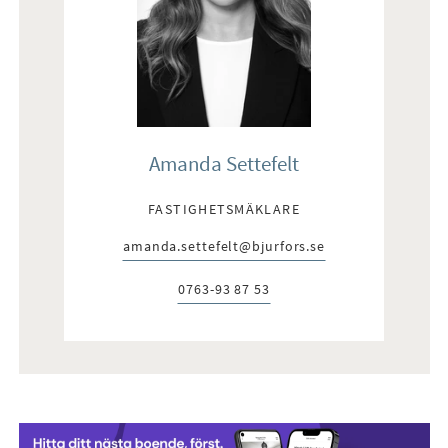
Amanda Settefelt
FASTIGHETSMÄKLARE
amanda.settefelt@bjurfors.se
E-post:
0763-93 87 53
Telefon: