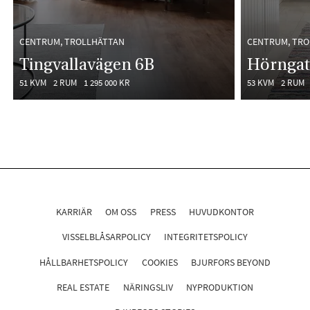
CENTRUM, TROLLHÄTTAN
CENTRUM, TR
Tingvallavägen 6B
Hörngat
51 KVM
2 RUM
1 295 000 KR
53 KVM
2 RUM
KARRIÄR
OM OSS
PRESS
HUVUDKONTOR
VISSELBLÅSARPOLICY
INTEGRITETSPOLICY
HÅLLBARHETSPOLICY
COOKIES
BJURFORS BEYOND
REAL ESTATE
NÄRINGSLIV
NYPRODUKTION