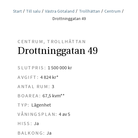
Start
Till salu
Västra Götaland
Trollhättan
Centrum
Drottninggatan 49
CENTRUM, TROLLHÄTTAN
Drottninggatan 49
SLUTPRIS:
1 500 000 kr
AVGIFT:
4 824 kr*
ANTAL RUM:
3
BOAREA:
67,5 kvm**
TYP:
Lägenhet
VÅNINGSPLAN:
4 av 5
HISS:
Ja
BALKONG:
Ja