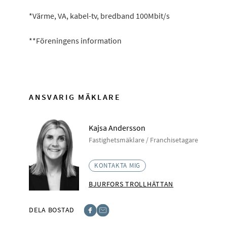
*Värme, VA, kabel-tv, bredband 100Mbit/s
**Föreningens information
ANSVARIG MÄKLARE
Kajsa Andersson
Fastighetsmäklare / Franchisetagare
KONTAKTA MIG
BJURFORS TROLLHÄTTAN
DELA BOSTAD
Facebook
E-post