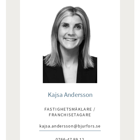
Kajsa Andersson
FASTIGHETSMÄKLARE /
FRANCHISETAGARE
kajsa.andersson@bjurfors.se
E-post:
0766-47 89 12