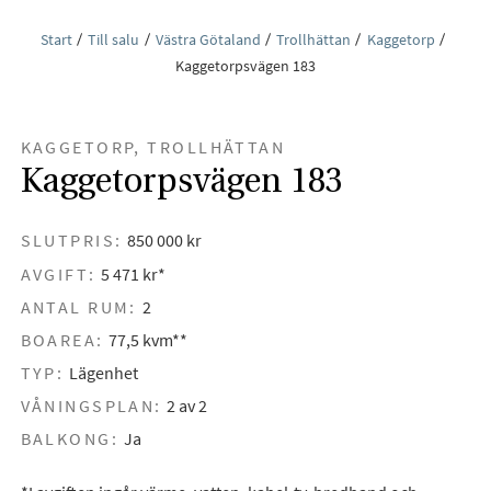
Start
Till salu
Västra Götaland
Trollhättan
Kaggetorp
Kaggetorpsvägen 183
KAGGETORP, TROLLHÄTTAN
Kaggetorpsvägen 183
SLUTPRIS:
850 000 kr
AVGIFT:
5 471 kr*
ANTAL RUM:
2
BOAREA:
77,5 kvm**
TYP:
Lägenhet
VÅNINGSPLAN:
2 av 2
BALKONG:
Ja