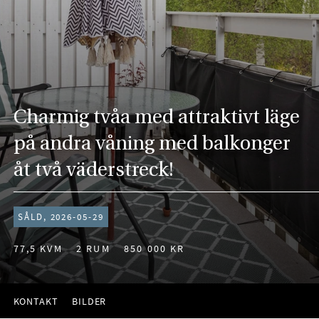
Charmig tvåa med attraktivt läge
på andra våning med balkonger
åt två väderstreck!
SÅLD, 2026-05-29
77,5 KVM
2 RUM
850 000 KR
KONTAKT
BILDER