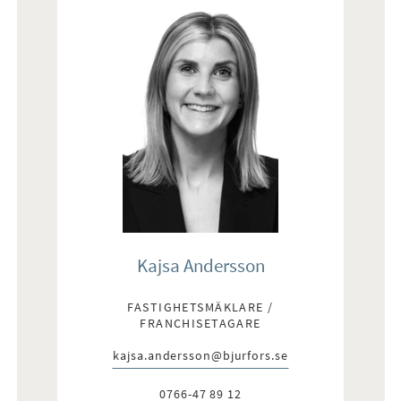
Kajsa Andersson
FASTIGHETSMÄKLARE /
FRANCHISETAGARE
kajsa.andersson@bjurfors.se
E-post:
0766-47 89 12
Telefon: