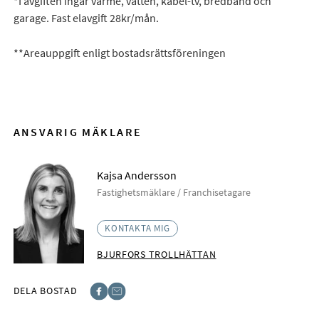
*I avgiften ingår värme, vatten, kabel-tv, bredband och
garage. Fast elavgift 28kr/mån.
**Areauppgift enligt bostadsrättsföreningen
ANSVARIG MÄKLARE
Kajsa Andersson
Fastighetsmäklare / Franchisetagare
KONTAKTA MIG
BJURFORS TROLLHÄTTAN
DELA BOSTAD
Facebook
E-post