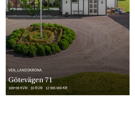
VEN, LANDSKRONA
Götevägen 71
169+38 KVM
10 RUM
12 995 000 KR