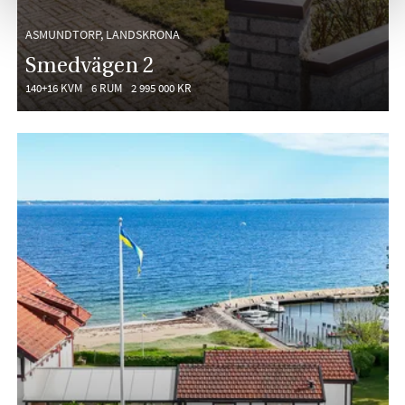
ASMUNDTORP, LANDSKRONA
Smedvägen 2
140+16 KVM
6 RUM
2 995 000 KR