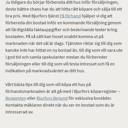
Ju tidigare du börjar förbereda ditt hus inför försäljningen,
desto bättre chans har du att hitta rätt köpare och sälja till ett
bra pris. Med Bjurfors tjänst
På förhand
hjälper vi dig att
förbereda din bostad inför en kommande försäljning genom
att färdigställa faktauppgifter och beskrivande texter kring
bostaden. På så sätt kan huset snabbt komma ut på
marknaden när det väl är dags. Tjänsten riktar sig till dig som
kanske inte har hittat en ny bostad än, till dig som vill vara ute
i god tid och samla spekulanter medan du förbereder
försäljningen eller till dig som vill testa intresset och få en
indikation på marknadsvärdet av ditt hus.
Vårt bästa tips till dig som vill köpa ett hus på
förhandsmarknaden är att gå med i Bjurfors köparregister –
Boagenten
eller
Bjurfors Beyond
för exklusiva bostäder.
Kontakta mäklaren direkt när du ser en bostad som du är
intresserad av.