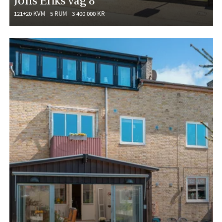
Jöns Eriks väg 8
121+20 KVM
5 RUM
3 400 000 KR