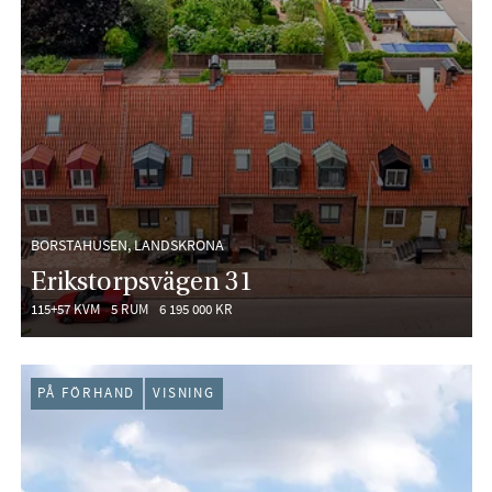
BORSTAHUSEN, LANDSKRONA
Erikstorpsvägen 31
115+57 KVM
5 RUM
6 195 000 KR
PÅ FÖRHAND
VISNING