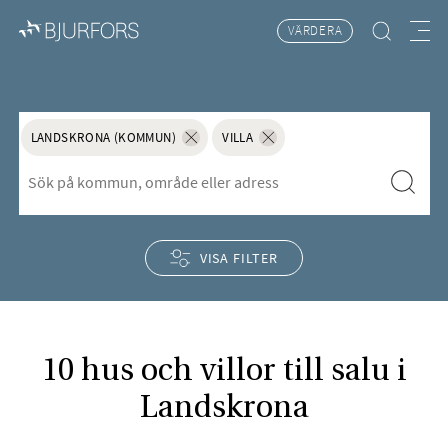
VÄRDERA
Hitta bostad
Meny
LANDSKRONA (KOMMUN)
VILLA
Ta bort sökordet "Villa"
S&ouml;k f&ouml;r att l&auml;gga till nytt s&ouml;kord
Sök
Ta bort sökordet "Landskrona (Kommun)"
VISA FILTER
10 hus och villor till salu i
Landskrona