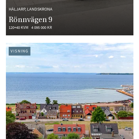
HÄLJARP, LANDSKRONA
Rönnvägen 9
120+40 KVM
4 095 000 KR
VISNING