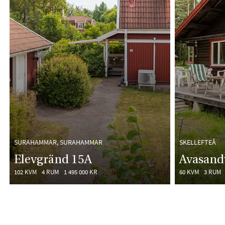
SURAHAMMAR, SURAHAMMAR
SKELLEFTEÅ
Elevgränd 15A
Avasand
102 KVM
4 RUM
1 495 000 KR
60 KVM
3 RUM