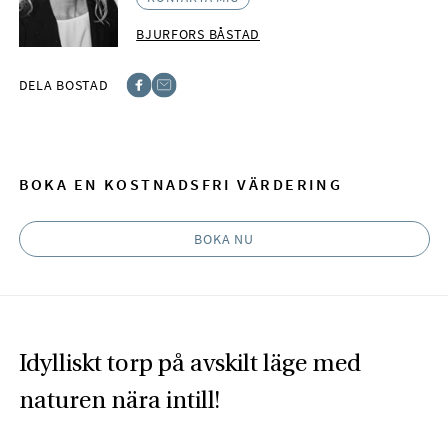
BJURFORS BÅSTAD
DELA BOSTAD
Facebook
E-post
BOKA EN KOSTNADSFRI VÄRDERING
BOKA NU
Idylliskt torp på avskilt läge med
naturen nära intill!