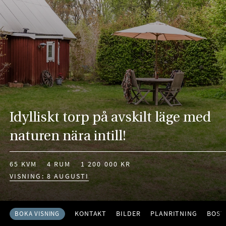
Idylliskt torp på avskilt läge med
naturen nära intill!
65 KVM
4 RUM
1 200 000 KR
VISNING: 8 AUGUSTI
KONTAKT
BILDER
PLANRITNING
BOST
BOKA VISNING