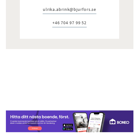
ulrika.abrink@bjurfors.se
E-post:
+46 704 97 99 52
Telefon: