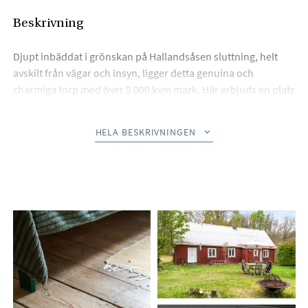
Beskrivning
Djupt inbäddat i grönskan på Hallandsåsen sluttning, helt
avskilt från vägar och insyn, ligger detta genuina och
charmiga torp med över 5 000 kvm mark. Här erbjuds en plats
där stillhet, natur och historia samverkar på ett sällsynt sätt.
HELA BESKRIVNINGEN
Torpet har varsamt uppdaterats med respekt för dess
ursprungliga karaktär. Invändigt har ytskikt förbättrats och
utvändigt har miljön förstärkts med bl a stämningsfull
belysning som skapar en nästan trolsk atmosfär när
skymningen faller. Ägarna har skapat en riktig oas med basen
i den svenska historien och kryddad med inslag från
fantasyns värld.
På den stora tomten finns flera byggnader utöver
bostadshuset, bla en lada med stampat jordgolv som idag
används som festlokal, en jordkällare och ett utedass.