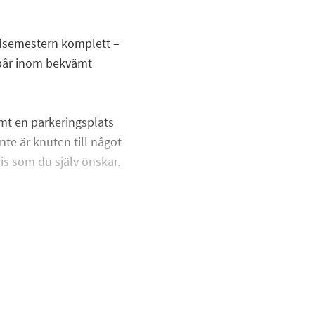
jällsemestern komplett –
spår inom bekvämt
amt en parkeringsplats
nte är knuten till något
ecis som du själv önskar.
eservation för
a sker då som en separat
öpeskillingen av