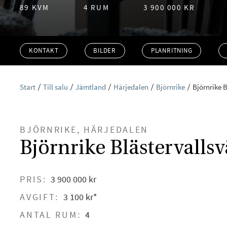
89 KVM
4 RUM
3 900 000 KR
KONTAKT
BILDER
PLANRITNING
Start
Till salu
Jämtland
Härjedalen
Björnrike
Björnrike 
BJÖRNRIKE, HÄRJEDALEN
Björnrike Blästervalls
PRIS:
3 900 000 kr
AVGIFT:
3 100 kr*
ANTAL RUM:
4