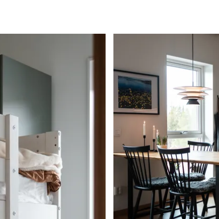
h en takhöjd på 270 cm.
ed klinker på golvet och
ed klinker på golvet och
r ett trestavigt
redd med en våningssäng
dkammare och
 är helkaklat och
d tvättmaskin- och
bastu med ångfunktion
lan vardagsrum och