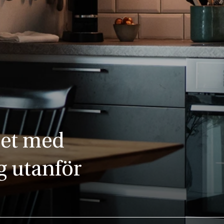
het med
g utanför