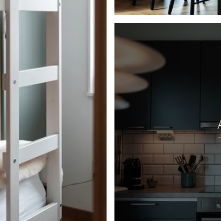
 utblås i fasad,
extra stor kombinerad
 åtta personer. Från
 har ett optimalt läge
ng. Master bedroom är
 möblerat med en
tsikt mot Sonfjället!
edd som en egen
för förvaring och ett
h dusch. Vidare in i
are träpanel och
ssutom finns det ett
l, mikro, köksfläkt,