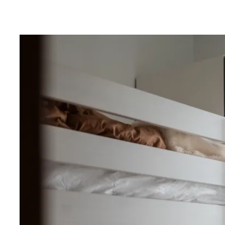
Interiör
Bostadsrätten är ljus med fönster i tre väderstreck oc
Från entrédörren kliver du in till en funktionell hall m
gott om plats för avhängning.
Från entrédörren kliver du in till en funktionell hall m
gott om plats för avhängning. Storstuga och sovrum ha
ekparkettgolv. Till höger finns första sovrummet, in
samt garderob. Vidare genom hallen kommer en klä
teknikrum med värmepump samt torkskåp. Badrummet
utrustat med badrumskommod, wc, dusch, kombinera
torktumlare samt handdukstork. Här finns också en 
att avnjuta efter en heldag i backen.
Lägenheten har en social och öppen planlösning mel