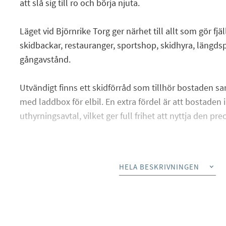
att slå sig till ro och börja njuta.
Läget vid Björnrike Torg ger närhet till allt som gör f
skidbackar, restauranger, sportshop, skidhyra, längd
gångavstånd.
Utvändigt finns ett skidförråd som tillhör bostaden s
med laddbox för elbil. En extra fördel är att bostaden i
uthyrningsavtal, vilket ger full frihet att nyttja den pr
Bostadsrätten kan säljas möblerad och utrustad med r
personliga tillhörigheter samt stylingprodukter. Dett
HELA BESKRIVNINGEN
överenskommelse om priset utöver överenskommen k
bostadsrätten.