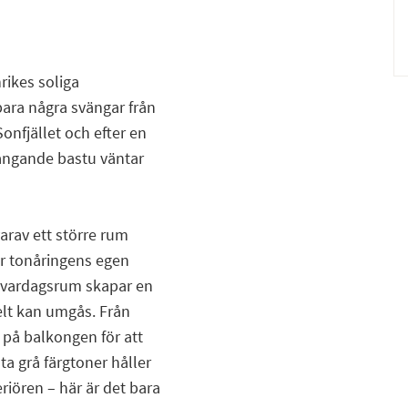
rikes soliga
bara några svängar från
onfjället och efter en
 ångande bastu väntar
rav ett större rum
er tonåringens egen
 vardagsrum skapar en
elt kan umgås. Från
på balkongen för att
ta grå färgtoner håller
iören – här är det bara