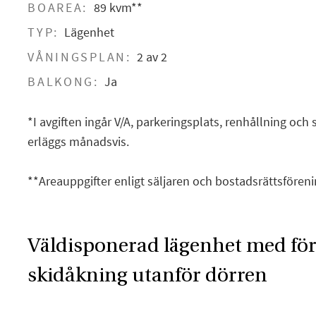
BOAREA:
89 kvm**
TYP:
Lägenhet
VÅNINGSPLAN:
2 av 2
BALKONG:
Ja
*I avgiften ingår V/A, parkeringsplats, renhållning och 
erläggs månadsvis.
**Areauppgifter enligt säljaren och bostadsrättsfören
Väldisponerad lägenhet med för
skidåkning utanför dörren