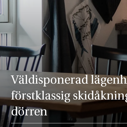
Väldisponerad lägen
förstklassig skidåknin
dörren