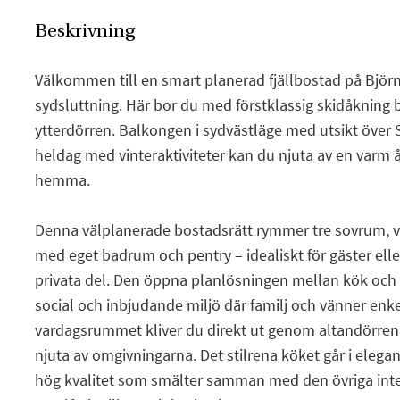
Beskrivning
Välkommen till en smart planerad fjällbostad på Björn
sydsluttning. Här bor du med förstklassig skidåkning 
ytterdörren. Balkongen i sydvästläge med utsikt över S
heldag med vinteraktiviteter kan du njuta av en varm
hemma.
Denna välplanerade bostadsrätt rymmer tre sovrum, va
med eget badrum och pentry – idealiskt för gäster ell
privata del. Den öppna planlösningen mellan kök och
social och inbjudande miljö där familj och vänner enk
vardagsrummet kliver du direkt ut genom altandörren 
njuta av omgivningarna. Det stilrena köket går i elegan
hög kvalitet som smälter samman med den övriga inter