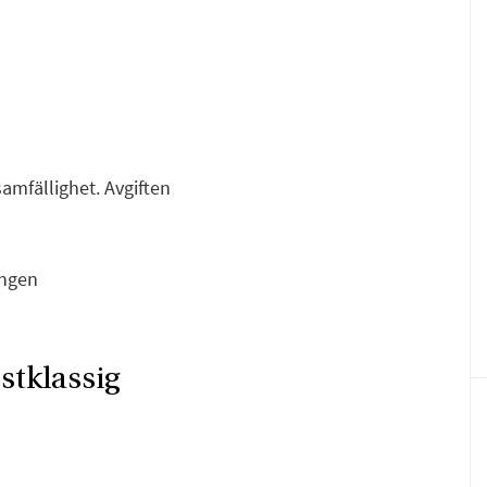
samfällighet. Avgiften
ingen
F
E
stklassig