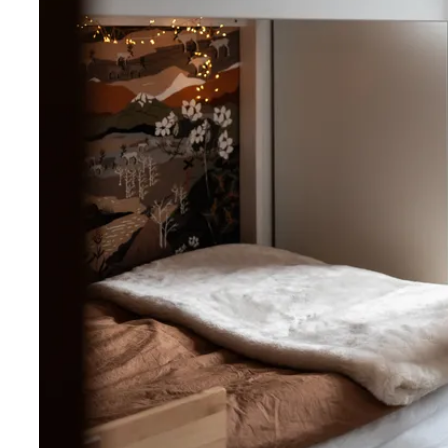
kök. Köket är utrustat med ugn, nybyggd köksfläkt med
induktionshäll, inbyggd mikro, diskmaskin och en ny 
kyl och frys. Intill köket finns en matgrupp för sex till
vardagsrummet når du också lägenhetens balkong som
med sol från lunchtid nästan ända fram till solnedgå
ett rymligt sovrum med mörk träpanel som fondvägg,
dubbelsäng och ett skrivbord. Här kan du vakna med u
I lägenheten finns också en separat bodel som är inr
lägenhet. Även här finns en funktionell hall med plats 
helkaklat badrum inrett med tvättställskommod, wc oc
det stora rummet finns en dubbelsäng, fondvägg i ljus
härliga fönsterpartier som ger gott om ljusinsläpp. De
pentry i rummet utrustat med tvåplattors induktionshäl
kylskåp och diskho.