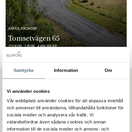
ASPÅS, KROKOM
Tomsetvägen 65
223 KVM
7 RUM
4 495 000 KR
Samtycke
Information
Om
Bostäder till salu i Aspås
Vi använder cookies
Vår webbplats använder cookies för att anpassa innehåll
Att bo i Aspås
och annonser till användarna, tillhandahålla funktioner för
sociala medier och analysera vår trafik. Vi
Aspås är en omtyckt by med stark gemenskap och ligger på
vidarebefordrar även sådana cookies och annan
bekvämt pendlingsavstånd till både Östersund och Krokom.
information till de sociala medier och annons- och