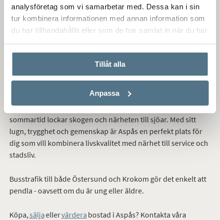
Här bor du i naturnära omgivningar med milsvid utsikt,
analysföretag som vi samarbetar med. Dessa kan i sin
samtidigt som du har nära till vardagens bekvämligheter.
tur kombinera informationen med annan information som
du har tillhandahållit eller som de har samlat in när du har
Aspås erbjuder ett aktivt föreningsliv med idrott,
använt deras tjänster.
friluftsaktiviteter, elljusspår för längdskidåkning,
promenader och löpning, utegym och skridskobana - perfekt
Tillåt alla
för ett liv i rörelse året om. För barnfamiljer finns både
förskola och skola upp till mellanstadiet. Här finns gott om
Anpassa
naturstigar, grillplatser och möjlighet till friluftsliv i vacker
jämtländsk miljö. Vintertid är skidspåren populära och
sommartid lockar skogen och närheten till sjöar. Med sitt
lugn, trygghet och gemenskap är Aspås en perfekt plats för
dig som vill kombinera livskvalitet med närhet till service och
stadsliv.
Busstrafik till både Östersund och Krokom gör det enkelt att
pendla - oavsett om du är ung eller äldre.
Köpa,
sälja
eller
värdera
bostad
i Aspås? Kontakta våra