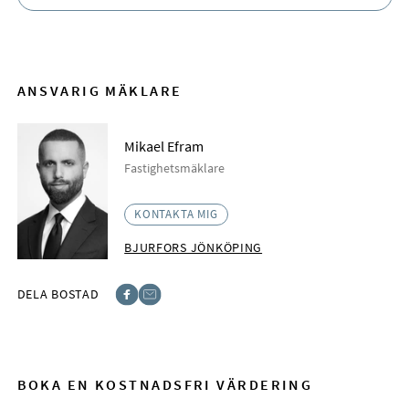
ANSVARIG MÄKLARE
Mikael Efram
Fastighetsmäklare
KONTAKTA MIG
BJURFORS JÖNKÖPING
DELA BOSTAD
Facebook
E-post
BOKA EN KOSTNADSFRI VÄRDERING