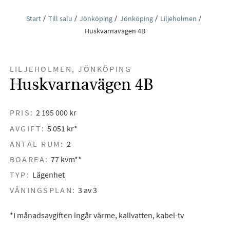
Start
Till salu
Jönköping
Jönköping
Liljeholmen
Huskvarnavägen 4B
LILJEHOLMEN, JÖNKÖPING
Huskvarnavägen 4B
PRIS:
2 195 000 kr
AVGIFT:
5 051 kr*
ANTAL RUM:
2
BOAREA:
77 kvm**
TYP:
Lägenhet
VÅNINGSPLAN:
3 av 3
*I månadsavgiften ingår värme, kallvatten, kabel-tv