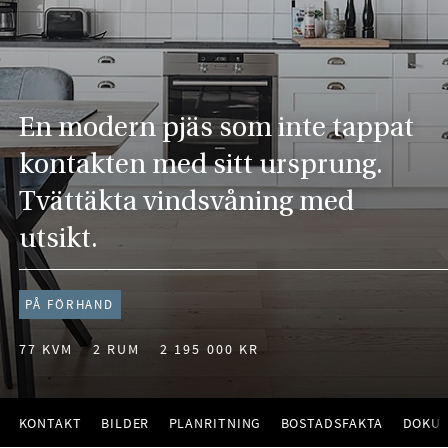
En modern pjäs som inte tappat
kontakten med sitt ursprung.
Tvättäkta vindsvåning med
utsikt.
PÅ FÖRHAND
77 KVM
2 RUM
2 195 000 KR
KONTAKT
BILDER
PLANRITNING
BOSTADSFAKTA
DOKU