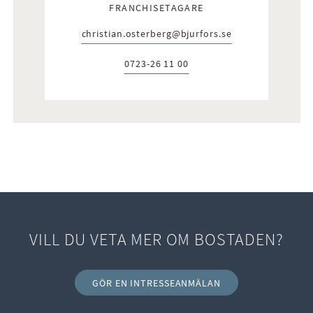
FRANCHISETAGARE
christian.osterberg@bjurfors.se
E-post:
0723-26 11 00
Telefon:
VILL DU VETA MER OM BOSTADEN?
GÖR EN INTRESSEANMÄLAN