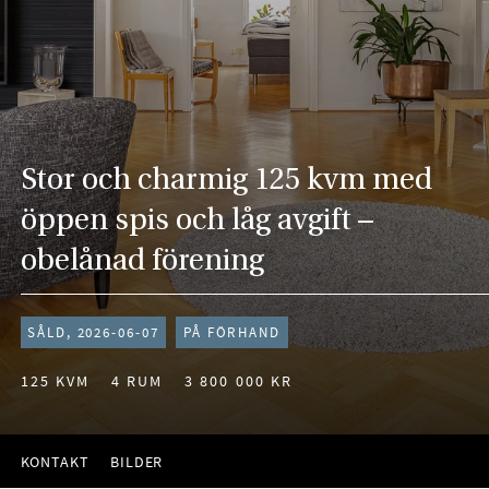
Stor och charmig 125 kvm med
öppen spis och låg avgift –
obelånad förening
SÅLD, 2026-06-07
PÅ FÖRHAND
125 KVM
4 RUM
3 800 000 KR
KONTAKT
BILDER