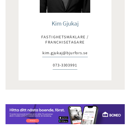
Kim Gjukaj
FASTIGHETSMÄKLARE /
FRANCHISETAGARE
kim.gjukaj@bjurfors.se
E-post:
073-3303991
Telefon: