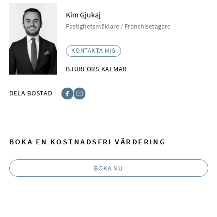
Kim Gjukaj
Fastighetsmäklare / Franchisetagare
KONTAKTA MIG
BJURFORS KALMAR
DELA BOSTAD
Facebook
E-post
BOKA EN KOSTNADSFRI VÄRDERING
BOKA NU