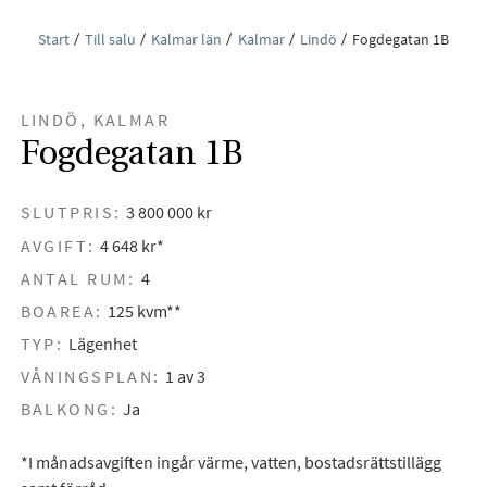
Start
Till salu
Kalmar län
Kalmar
Lindö
Fogdegatan 1B
LINDÖ, KALMAR
Fogdegatan 1B
SLUTPRIS:
3 800 000 kr
AVGIFT:
4 648 kr*
ANTAL RUM:
4
BOAREA:
125 kvm**
TYP:
Lägenhet
VÅNINGSPLAN:
1 av 3
BALKONG:
Ja
*I månadsavgiften ingår värme, vatten, bostadsrättstillägg