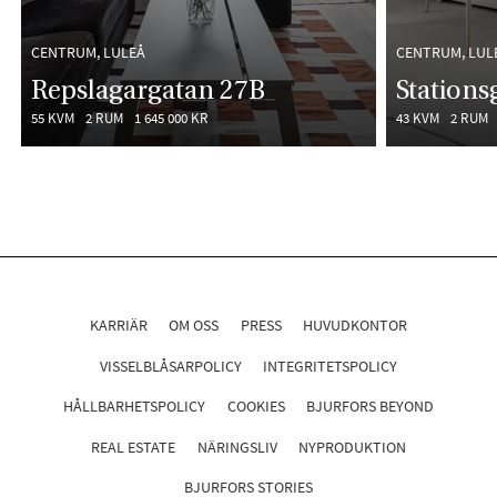
CENTRUM, LULEÅ
CENTRUM, LUL
Repslagargatan 27B
Stations
55 KVM
2 RUM
1 645 000 KR
43 KVM
2 RUM
KARRIÄR
OM OSS
PRESS
HUVUDKONTOR
VISSELBLÅSARPOLICY
INTEGRITETSPOLICY
HÅLLBARHETSPOLICY
COOKIES
BJURFORS BEYOND
REAL ESTATE
NÄRINGSLIV
NYPRODUKTION
BJURFORS STORIES