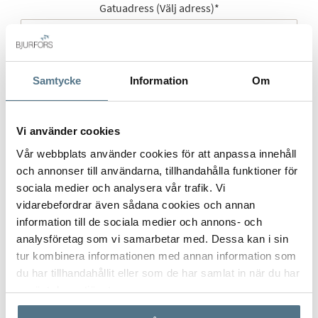
Gatuadress (Välj adress)
*
Samtycke
Information
Om
Postort
*
Vi använder cookies
Vår webbplats använder cookies för att anpassa innehåll
Postnummer
*
och annonser till användarna, tillhandahålla funktioner för
sociala medier och analysera vår trafik. Vi
vidarebefordrar även sådana cookies och annan
information till de sociala medier och annons- och
Ange ditt postnummer (5 siffror utan mellanslag)
analysföretag som vi samarbetar med. Dessa kan i sin
tur kombinera informationen med annan information som
du har tillhandahållit eller som de har samlat in när du har
använt deras tjänster.