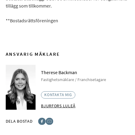
tillägg som tillkommer.
**Bostadsrättsföreningen
ANSVARIG MÄKLARE
Therese Backman
Fastighetsmäklare / Franchisetagare
KONTAKTA MIG
BJURFORS LULEÅ
DELA BOSTAD
Facebook
E-post