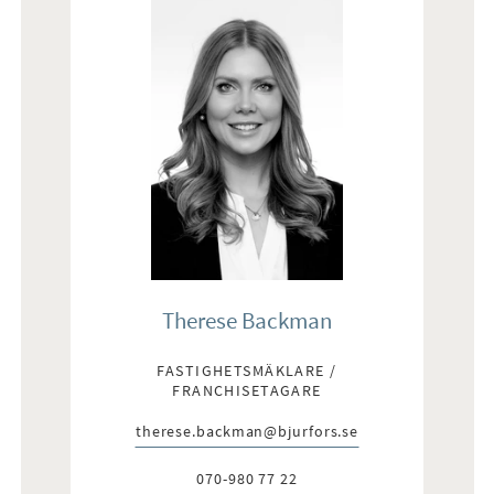
Therese Backman
FASTIGHETSMÄKLARE /
FRANCHISETAGARE
therese.backman@bjurfors.se
E-post:
070-980 77 22
Telefon: