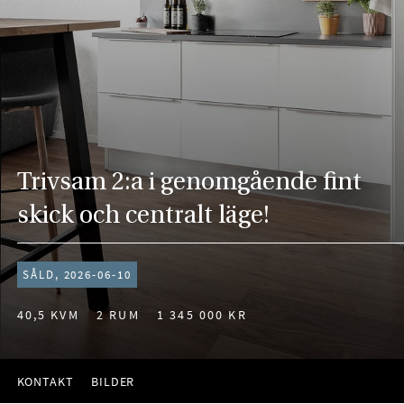
Trivsam 2:a i genomgående fint
skick och centralt läge!
SÅLD, 2026-06-10
40,5 KVM
2 RUM
1 345 000 KR
KONTAKT
BILDER