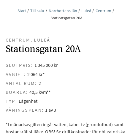
Start
Till salu
Norrbottens län
Luleå
Centrum
Stationsgatan 20A
CENTRUM, LULEÅ
Stationsgatan 20A
SLUTPRIS:
1 345 000 kr
AVGIFT:
2 064 kr*
ANTAL RUM:
2
BOAREA:
40,5 kvm**
TYP:
Lägenhet
VÅNINGSPLAN:
1 av 3
*I månadsavgiften ingår vatten, kabel-tv (grundutbud) samt
bostadsrättstillägg. OBS! Se driftkostnader för obligatoriska