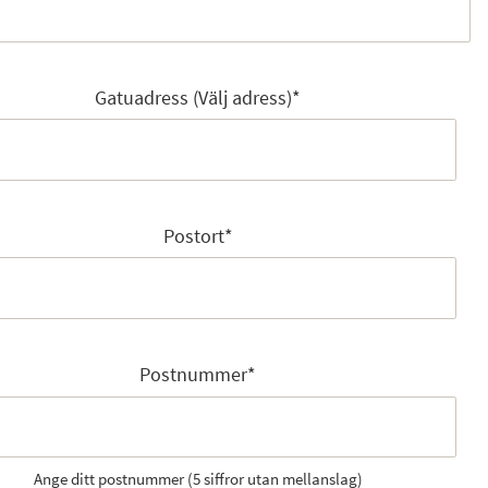
Gatuadress (Välj adress)
*
Postort
*
Postnummer
*
Ange ditt postnummer (5 siffror utan mellanslag)