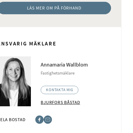
LÄS MER OM PÅ FÖRHAND
ANSVARIG MÄKLARE
Annamaria Wallblom
Fastighetsmäklare
KONTAKTA MIG
BJURFORS BÅSTAD
ELA BOSTAD
book
t