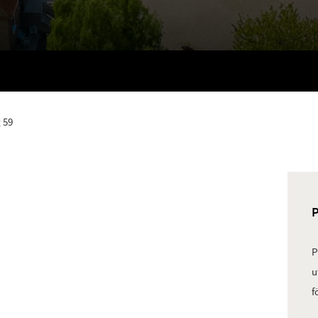
 59
P
u
f