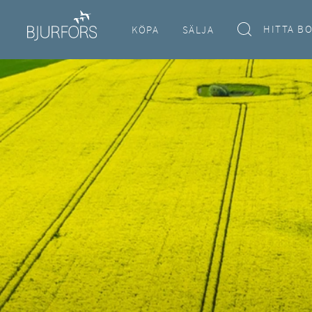
HITTA B
KÖPA
SÄLJA