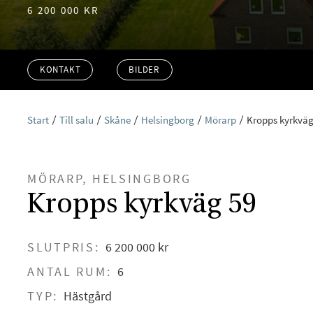
6 200 000 KR
KONTAKT
BILDER
Start
Till salu
Skåne
Helsingborg
Mörarp
Kropps kyrkväg
MÖRARP, HELSINGBORG
Kropps kyrkväg 59
SLUTPRIS:
6 200 000 kr
ANTAL RUM:
6
TYP:
Hästgård