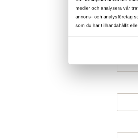
medier och analysera vår traf
annons- och analysföretag s
som du har tillhandahållit ell