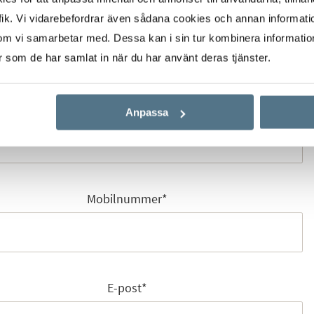
ik. Vi vidarebefordrar även sådana cookies och annan informatio
Förnamn
*
om vi samarbetar med. Dessa kan i sin tur kombinera informati
er som de har samlat in när du har använt deras tjänster.
Efternamn
*
Anpassa
Mobilnummer
*
E-post
*