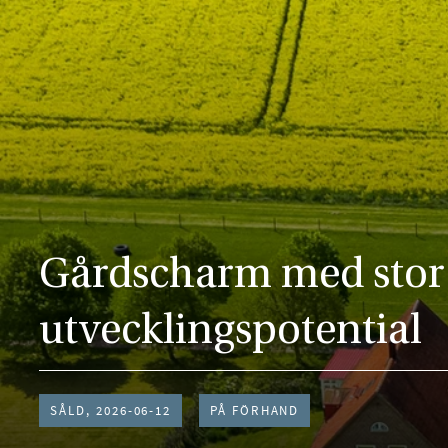
Gårdscharm med stor
utvecklingspotential
SÅLD, 2026-06-12
PÅ FÖRHAND