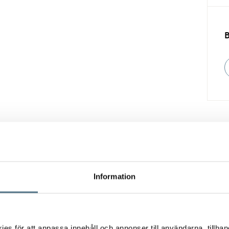
Vill du också sälja din bostad?
Information
Fyll i formuläret nedan så hjälper vi dig!
s för att anpassa innehåll och annonser till användarna, tillhand