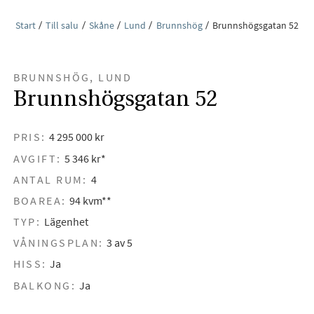
Start
Till salu
Skåne
Lund
Brunnshög
Brunnshögsgatan 52
BRUNNSHÖG, LUND
Brunnshögsgatan 52
PRIS:
4 295 000 kr
AVGIFT:
5 346 kr*
ANTAL RUM:
4
BOAREA:
94 kvm**
TYP:
Lägenhet
VÅNINGSPLAN:
3 av 5
HISS:
Ja
BALKONG:
Ja