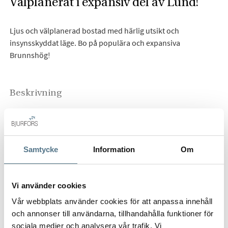
Välplanerat i expansiv del av Lund!
Ljus och välplanerad bostad med härlig utsikt och
insynsskyddat läge. Bo på populära och expansiva
Brunnshög!
Beskrivning
Stilren och rymlig 4:a med balkong!
Välkommen till denna exklusiva och moderna bostad om 94
HELA BESKRIVNINGEN
Samtycke
Information
Om
kvm, belägen på tredje våningen med ett härligt ljusinsläpp.
Här får du en genomtänkt planlösning där öppenheten
mellan kök och vardagsrum skapar en luftig och social
Vi använder cookies
atmosfär – perfekt för både vardag och fest!
Vår webbplats använder cookies för att anpassa innehåll
och annonser till användarna, tillhandahålla funktioner för
Tre bra sovrum med möjlighet för förvaring, och bostaden
sociala medier och analysera vår trafik. Vi