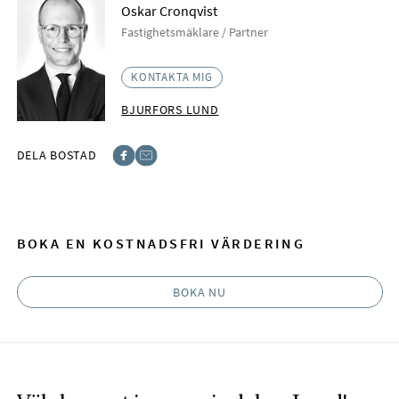
Oskar Cronqvist
Fastighetsmäklare / Partner
KONTAKTA MIG
BJURFORS LUND
DELA BOSTAD
Facebook
E-post
BOKA EN KOSTNADSFRI VÄRDERING
BOKA NU