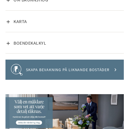
Detta är en bostad som verkligen kombinerar stil, komfort
och enastående läge. Missa inte chansen – välkommen på
visning!
VISA INNEHÅLL
KARTA
VISA INNEHÅLL
BOENDEKALKYL
Håll koll på detta objekt
SKAPA BEVAKNING PÅ LIKNANDE BOSTÄDER