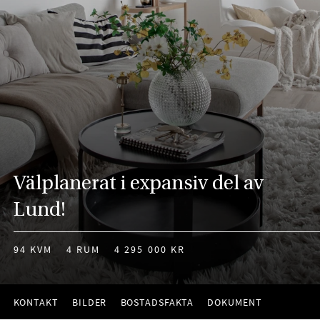
Välplanerat i expansiv del av
Lund!
94 KVM
4 RUM
4 295 000 KR
KONTAKT
BILDER
BOSTADSFAKTA
DOKUMENT