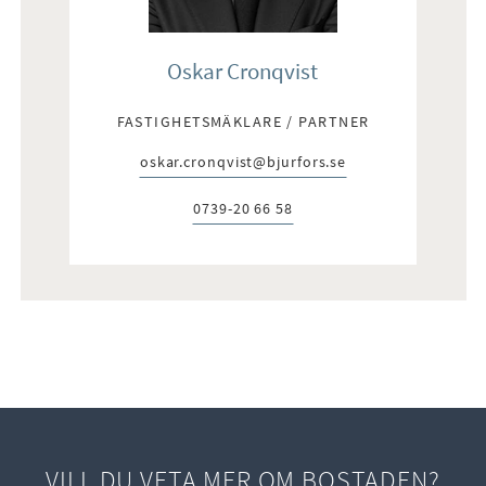
Oskar Cronqvist
FASTIGHETSMÄKLARE / PARTNER
oskar.cronqvist@bjurfors.se
E-post:
0739-20 66 58
Telefon:
VILL DU VETA MER OM BOSTADEN?