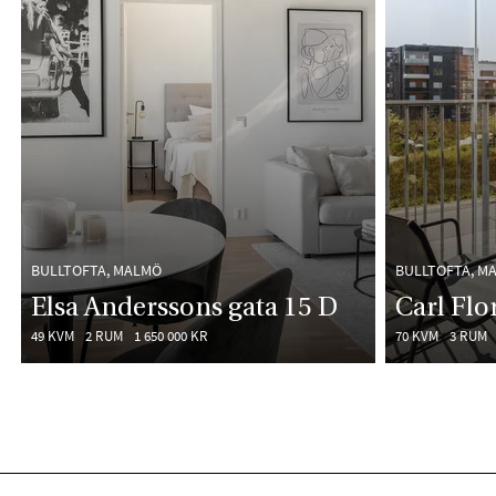
BULLTOFTA, MALMÖ
BULLTOFTA, M
Elsa Anderssons gata 15 D
Carl Fl
49 KVM
2 RUM
1 650 000 KR
70 KVM
3 RUM