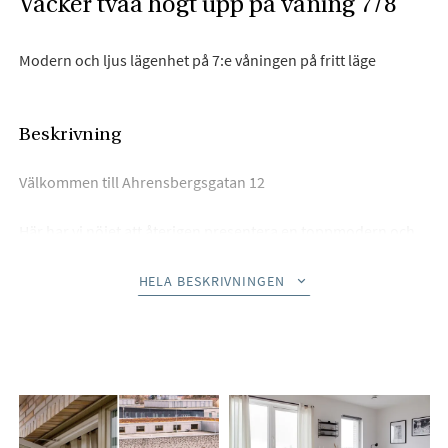
Vacker tvåa högt upp på våning 7/8
Modern och ljus lägenhet på 7:e våningen på fritt läge
Beskrivning
Välkommen till Ahrensbergsgatan 12
Här har vi nöjet att återigen presentera en toppmodern och
nästan nyproducerad tvårumslägenhet i ett attraktivt läge i
Bulltofta Friluftsstad. På Ahrensbergsgatan 12 bor du med
HELA BESKRIVNINGEN
hög komfort och genomtänkta tillval som nuvarande ägare
gjort för att ytterligare höja trivseln.
Bostaden erbjuder en öppen och social planlösning mellan
kök och vardagsrum, med fint ljusinsläpp och en rymlig
balkong som blir en naturlig förlängning av hemmet under