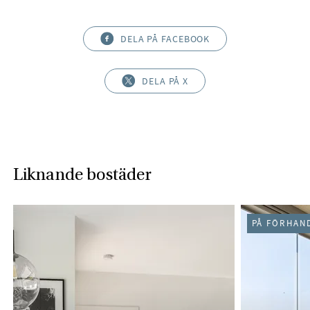
DELA PÅ FACEBOOK
DELA PÅ X
Liknande bostäder
PÅ FÖRHAN