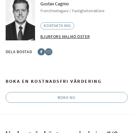
Gustav Cagmo
Franchisetagare / Fastighetsmäklare
KONTAKTA MIG
BJURFORS MALMÖ ÖSTER
DELA BOSTAD
Facebook
E-post
BOKA EN KOSTNADSFRI VÄRDERING
BOKA NU