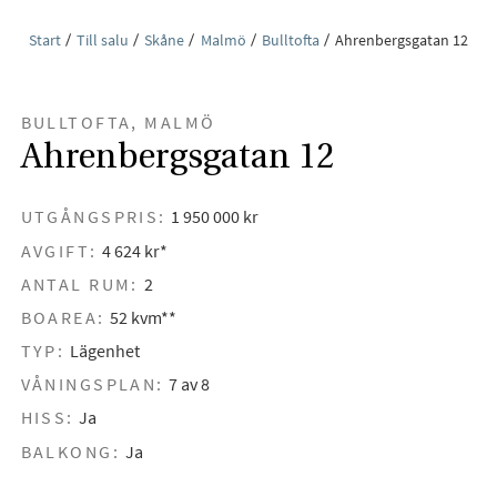
Start
Till salu
Skåne
Malmö
Bulltofta
Ahrenbergsgatan 12
BULLTOFTA, MALMÖ
Ahrenbergsgatan 12
UTGÅNGSPRIS:
1 950 000 kr
AVGIFT:
4 624 kr*
ANTAL RUM:
2
BOAREA:
52 kvm**
TYP:
Lägenhet
VÅNINGSPLAN:
7 av 8
HISS:
Ja
BALKONG:
Ja