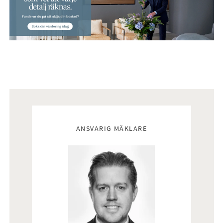
stilrena färgval i sann nyproduktionsanda. Här finns wc,
handfat med kommod, spegelskåp samt dusch. Badrummet
är även utrustat med tvättmaskin och torktumlare med
praktiska förvaringsskåp ovanför. Infällda spotlights i taket
bidrar till en behaglig belysning.
Sovrum
Det generösa sovrummet rymmer enkelt en dubbelsäng samt
kompletterande möblering. Väggarna är målade i vitt med en
Mäklare
smakfull grön fondvägg som skapar karaktär. På golvet ligger
ANSVARIG MÄKLARE
samma enhetliga parkett som i övriga bostaden.
Förvaringsmöjligheterna är goda tack vare två garderober.
Vardagsrum
Vardagsrummet ligger i öppen planlösning mot köket och
erbjuder en rymlig och social yta med plats för både
soffgrupp och matbord. Stora fönster i två väderstreck ger ett
fint ljusinsläpp, och härifrån nås även den generösa