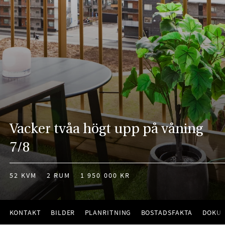
Vacker tvåa högt upp på våning
7/8
52 KVM
2 RUM
1 950 000 KR
KONTAKT
BILDER
PLANRITNING
BOSTADSFAKTA
DOKU