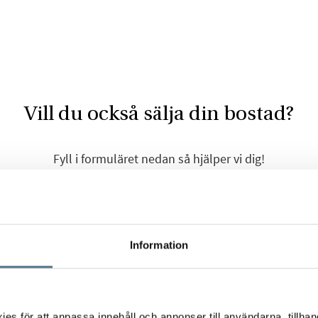
Vill du också sälja din bostad?
Fyll i formuläret nedan så hjälper vi dig!
Förnamn
*
Information
Efternamn
*
s för att anpassa innehåll och annonser till användarna, tillhand