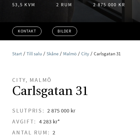
53,5 KVM
2 RUM
2 875 000 KR
KONTAKT
BILDER
Start
Till salu
Skåne
Malmö
City
Carlsgatan 31
CITY, MALMÖ
Carlsgatan 31
SLUTPRIS:
2 875 000 kr
AVGIFT:
4 283 kr*
ANTAL RUM:
2