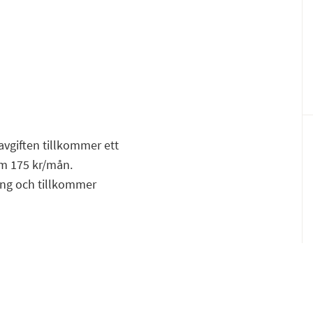
F
E
avgiften tillkommer ett
 om 175 kr/mån.
ning och tillkommer