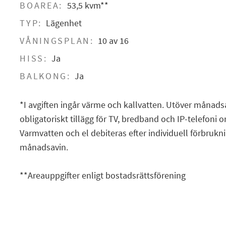
BOAREA:
53,5 kvm**
TYP:
Lägenhet
VÅNINGSPLAN:
10 av 16
HISS:
Ja
BALKONG:
Ja
*I avgiften ingår värme och kallvatten. Utöver månads
obligatoriskt tillägg för TV, bredband och IP-telefoni
Varmvatten och el debiteras efter individuell förbruk
månadsavin.
**Areauppgifter enligt bostadsrättsförening