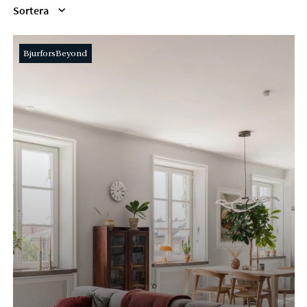
Sortera
BjurforsBeyond