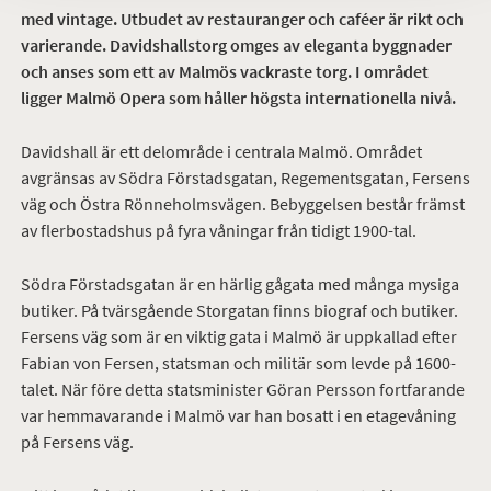
med vintage. Utbudet av restauranger och caféer är rikt och
varierande. Davidshallstorg omges av eleganta byggnader
och anses som ett av Malmös vackraste torg. I området
ligger Malmö Opera som håller högsta internationella nivå.
Davidshall är ett delområde i centrala Malmö. Området
avgränsas av Södra Förstadsgatan, Regementsgatan, Fersens
väg och Östra Rönneholmsvägen. Bebyggelsen består främst
av flerbostadshus på fyra våningar från tidigt 1900-tal.
Södra Förstadsgatan är en härlig gågata med många mysiga
butiker. På tvärsgående Storgatan finns biograf och butiker.
Fersens väg som är en viktig gata i Malmö är uppkallad efter
Fabian von Fersen, statsman och militär som levde på 1600-
talet. När före detta statsminister Göran Persson fortfarande
var hemmavarande i Malmö var han bosatt i en etagevåning
på Fersens väg.