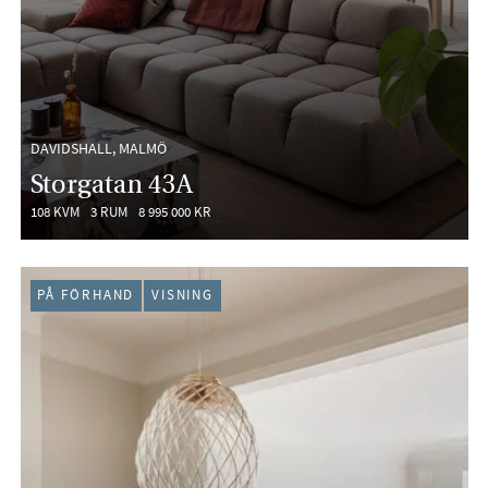
DAVIDSHALL, MALMÖ
Storgatan 43A
108 KVM
3 RUM
8 995 000 KR
PÅ FÖRHAND
VISNING