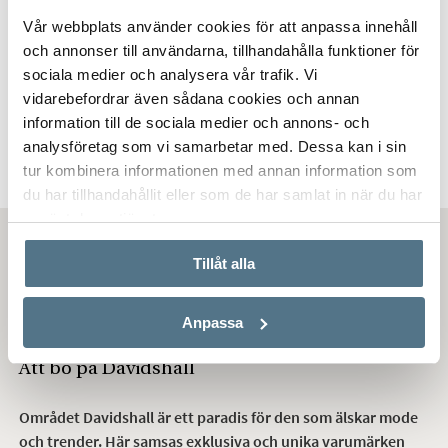
Vår webbplats använder cookies för att anpassa innehåll
och annonser till användarna, tillhandahålla funktioner för
DAVIDSHALL, MALMÖ
sociala medier och analysera vår trafik. Vi
vidarebefordrar även sådana cookies och annan
Kärleksgatan 5A
information till de sociala medier och annons- och
169 KVM
6 RUM
8 995 000 KR
analysföretag som vi samarbetar med. Dessa kan i sin
tur kombinera informationen med annan information som
du har tillhandahållit eller som de har samlat in när du har
använt deras tjänster.
Tillåt alla
Bostäder till salu på
Davidshall/Malmö Opera
Anpassa
Att bo på Davidshall
Området Davidshall är ett paradis för den som älskar mode
och trender. Här samsas exklusiva och unika varumärken