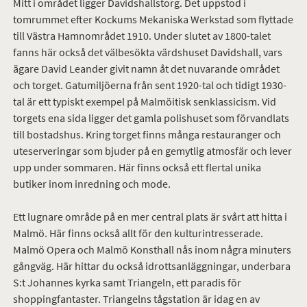
Mitt i området ligger Davidshallstorg. Det uppstod i
tomrummet efter Kockums Mekaniska Werkstad som flyttade
till Västra Hamnområdet 1910. Under slutet av 1800-talet
fanns här också det välbesökta värdshuset Davidshall, vars
ägare David Leander givit namn åt det nuvarande området
och torget. Gatumiljöerna från sent 1920-tal och tidigt 1930-
tal är ett typiskt exempel på Malmöitisk senklassicism. Vid
torgets ena sida ligger det gamla polishuset som förvandlats
till bostadshus. Kring torget finns många restauranger och
uteserveringar som bjuder på en gemytlig atmosfär och lever
upp under sommaren. Här finns också ett flertal unika
butiker inom inredning och mode.
Ett lugnare område på en mer central plats är svårt att hitta i
Malmö. Här finns också allt för den kulturintresserade.
Malmö Opera och Malmö Konsthall nås inom några minuters
gångväg. Här hittar du också idrottsanläggningar, underbara
S:t Johannes kyrka samt Triangeln, ett paradis för
shoppingfantaster. Triangelns tågstation är idag en av