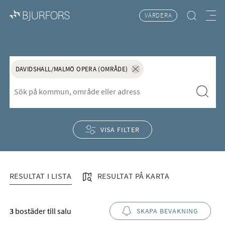
VÄRDERA
Hitta bostad
Meny
Bostäder till salu på Davidsha
DAVIDSHALL/MALMÖ OPERA (OMRÅDE)
S&ouml;k f&ouml;r att l&auml;gga till nytt s&ouml;kord
Sök
Ta bort sökordet "Davidshall/Ma
VISA FILTER
RESULTAT I LISTA
RESULTAT PÅ KARTA
RESULTAT I LISTA
3
bostäder till salu
SKAPA BEVAKNING