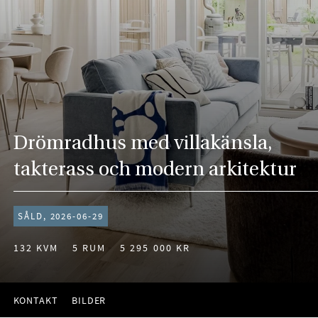
Drömradhus med villakänsla,
takterass och modern arkitektur
SÅLD, 2026-06-29
132 KVM
5 RUM
5 295 000 KR
KONTAKT
BILDER