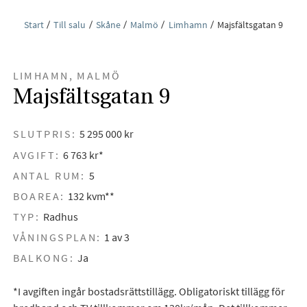
Start
Till salu
Skåne
Malmö
Limhamn
Majsfältsgatan 9
LIMHAMN, MALMÖ
Majsfältsgatan 9
SLUTPRIS:
5 295 000 kr
AVGIFT:
6 763 kr*
ANTAL RUM:
5
BOAREA:
132 kvm**
TYP:
Radhus
VÅNINGSPLAN:
1 av 3
BALKONG:
Ja
*I avgiften ingår bostadsrättstillägg. Obligatoriskt tillägg för