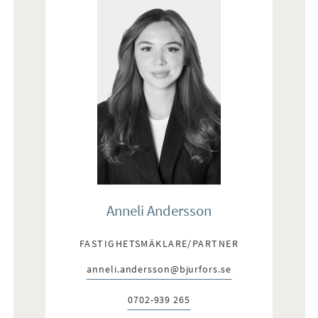
Anneli Andersson
FASTIGHETSMÄKLARE/PARTNER
anneli.andersson@bjurfors.se
E-post:
0702-939 265
Telefon: