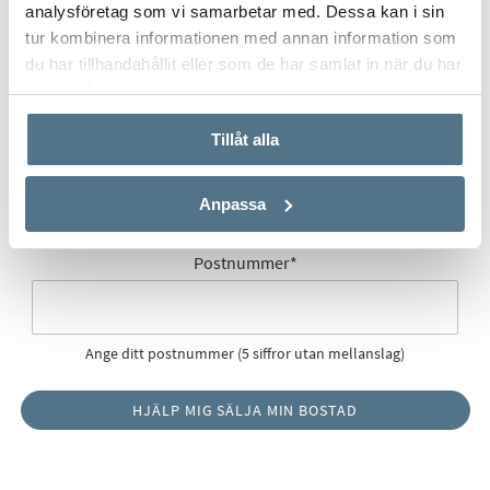
analysföretag som vi samarbetar med. Dessa kan i sin
Gatuadress (Välj adress)
*
tur kombinera informationen med annan information som
du har tillhandahållit eller som de har samlat in när du har
använt deras tjänster.
Postort
*
Tillåt alla
Anpassa
Postnummer
*
Ange ditt postnummer (5 siffror utan mellanslag)