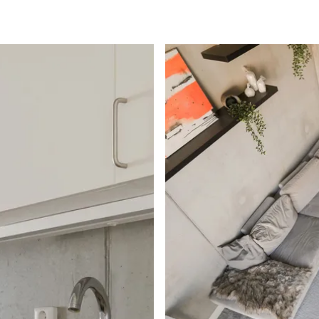
mraden/Sorgenfri/Bran
ion med råa
lla uttryck. Hallen
rob och hatthylla.
d vitlaserat golv och
. I anslutning till
örvaring. En vitmålad
a ytorna.