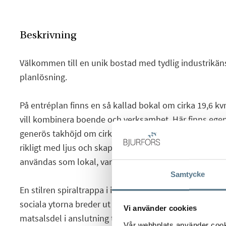
Beskrivning
Välkommen till en unik bostad med tydlig industrikäns
planlösning.
På entréplan finns en så kallad bokal om cirka 19,6 kv
vill kombinera boende och verksamhet. Här finns egen
generös takhöjd om cirka 3,4 meter samt ett stort fön
rikligt med ljus och skapar en luftig känsla. Rummet 
användas som lokal, vardagsrum eller sovrum.
Samtycke
En stilren spiraltrappa i industriell design leder upp t
sociala ytorna breder ut sig. Här möts du av ett öppe
Vi använder cookies
matsalsdel i anslutning till köket, som erbjuder gott 
Vår webbplats använder cookie