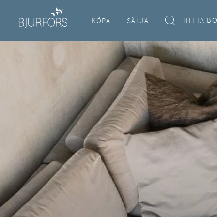
HITTA B
KÖPA
SÄLJA