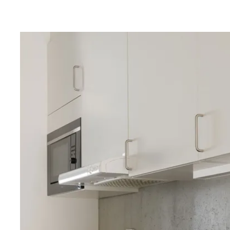
https://malmo.se/Stadsutveckling/Stadsutvecklingso
naren.html
Interiör
Hall
Här välkomnas du av vitlaserad ekparkett i kombinat
betongväggar som sätter tonen för bostadens industrie
erbjuder praktiska förvaringslösningar i form av garde
Sovrum
Sovrummet präglas av samma enhetliga materialval me
betongväggar. Här finns gott om plats för en dubbelsäng
hallen ligger en klädkammare som idag används som f
gipsvägg bryter av och skapar en fin kontrast till de rå