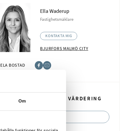
Ella Waderup
Fastighetsmäklare
KONTAKTA MIG
BJURFORS MALMÖ CITY
ELA BOSTAD
book
t
BOKA EN KOSTNADSFRI VÄRDERING
Om
BOKA NU
ahålla funktioner för sociala