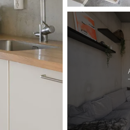
bostadens industriella
i rå betong och en
varm känsla. Här finns
ed induktionshäll och
soffgrupp och matbord,
som önskar. De öppna
leringsalternativ.
t, handfat, badrumsskåp
nns även en elburen