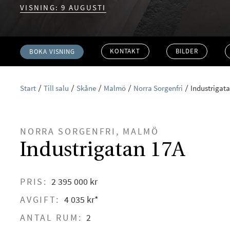
VISNING: 9 AUGUSTI
KONTAKT
BILDER
BOKA VISNING
Start
Till salu
Skåne
Malmö
Norra Sorgenfri
Industrigat
NORRA SORGENFRI, MALMÖ
Industrigatan 17A
PRIS:
2 395 000 kr
AVGIFT:
4 035 kr*
ANTAL RUM:
2