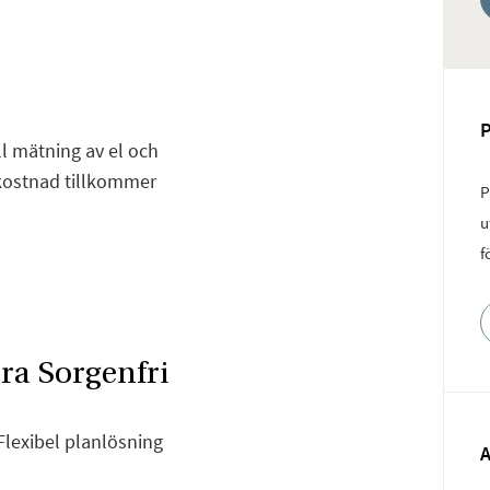
ell mätning av el och
 kostnad tillkommer
P
u
f
rra Sorgenfri
Flexibel planlösning