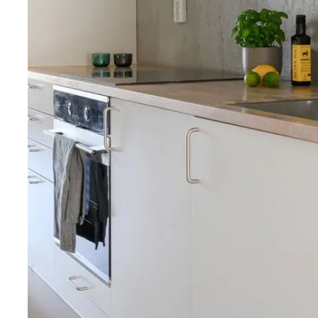
Kök
Stilrent kök från Marbodal som harmoniserar väl med 
karaktär. Vita skåpluckor kombineras med stänkskydd 
bänkskiva i massiv ek, vilket ger en både modern och 
gott om förvaring och arbetsytor. Köket är utrustat m
ugn, mikro, kyl/frys, fläkt samt diskmaskin.
Vardagsrum
Ett lättmöblerat och socialt rum med plats för både 
alternativt en kombination med arbetsplats för den 
ytorna skapar flexibilitet och möjliggör flera olika möb
Badrum
Rymligt och funktionellt badrum utrustat med toalet
samt kombinerad tvättmaskin och torktumlare. Här fi