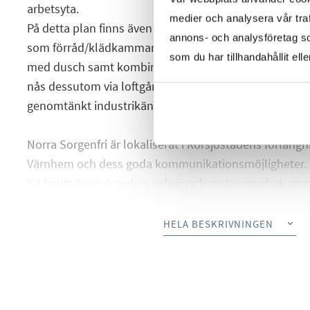
arbetsyta.
medier och analysera vår traf
På detta plan finns även ett sovrum samt ett mindre r
annons- och analysföretag s
som förråd/klädkammare. Det moderna badrummet är 
som du har tillhandahållit ell
med dusch samt kombinerad tvättmaskin och torktu
nås dessutom via loftgången från innergården Bosta
genomtänkt industrikänsla i samspel med smarta förv
Norra Sorgenfri är lokaliserat i Rörsjöstadens förlängn
Värnhem och dess goda kommunikationsmöjligheter. B
S:t knuts torgs trendiga cafeér och restauranghak som i
långt från Möllevången och Folkets Park. Stadspulsen
och caféer väntar runt varje väderstreck, grönskande 
HELA BESKRIVNINGEN
promenad bort och busshållplats finns ett stenkast f
Pendlaren är ute med bilen mot Lund, Köpenhamn oc
några få minuter.
Här kan du se framtida planer för området