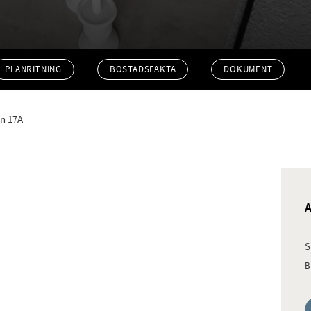
PLANRITNING
BOSTADSFAKTA
DOKUMENT
an 17A
S
B