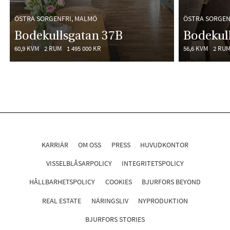
ÖSTRA SORGENFRI, MALMÖ
ÖSTRA SORGEN
Bodekullsgatan 37B
Bodekul
60,9 KVM
2 RUM
1 495 000 KR
56,6 KVM
2 RU
KARRIÄR
OM OSS
PRESS
HUVUDKONTOR
VISSELBLÅSARPOLICY
INTEGRITETSPOLICY
HÅLLBARHETSPOLICY
COOKIES
BJURFORS BEYOND
REAL ESTATE
NÄRINGSLIV
NYPRODUKTION
BJURFORS STORIES