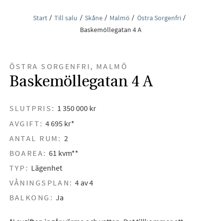
Start
Till salu
Skåne
Malmö
Östra Sorgenfri
Baskemöllegatan 4 A
ÖSTRA SORGENFRI, MALMÖ
Baskemöllegatan 4 A
SLUTPRIS:
1 350 000 kr
AVGIFT:
4 695 kr*
ANTAL RUM:
2
BOAREA:
61 kvm**
TYP:
Lägenhet
VÅNINGSPLAN:
4 av 4
BALKONG:
Ja