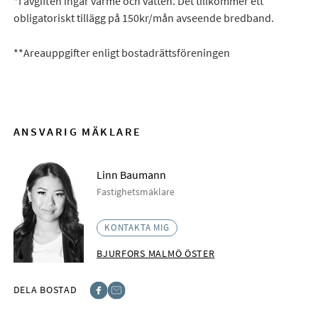
*I avgiften ingår värme och vatten. Det tillkommer ett
obligatoriskt tillägg på 150kr/mån avseende bredband.
**Areauppgifter enligt bostadrättsföreningen
ANSVARIG MÄKLARE
Linn Baumann
Fastighetsmäklare
KONTAKTA MIG
BJURFORS MALMÖ ÖSTER
DELA BOSTAD
Facebook
E-post