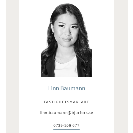
Linn Baumann
FASTIGHETSMÄKLARE
linn.baumann@bjurfors.se
E-post:
0739-206 677
Telefon: