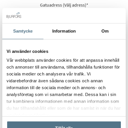
Gatuadress (Välj adress)
*
Samtycke
Information
Om
Postort
*
Vi använder cookies
Vår webbplats använder cookies för att anpassa innehåll
och annonser till användarna, tillhandahålla funktioner för
Postnummer
*
sociala medier och analysera vår trafik. Vi
vidarebefordrar även sådana cookies och annan
information till de sociala medier och annons- och
Ange ditt postnummer (5 siffror utan mellanslag)
analysföretag som vi samarbetar med. Dessa kan i sin
tur kombinera informationen med annan information som
du har tillhandahållit eller som de har samlat in när du har
använt deras tjänster.