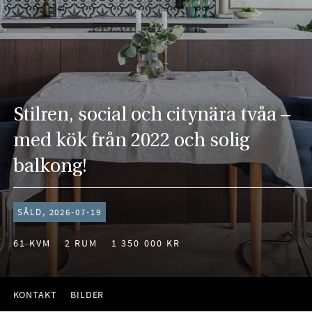
Stilren, social och citynära tvåa –
med kök från 2022 och solig
balkong!
SÅLD, 2026-07-19
61 KVM
2 RUM
1 350 000 KR
KONTAKT
BILDER