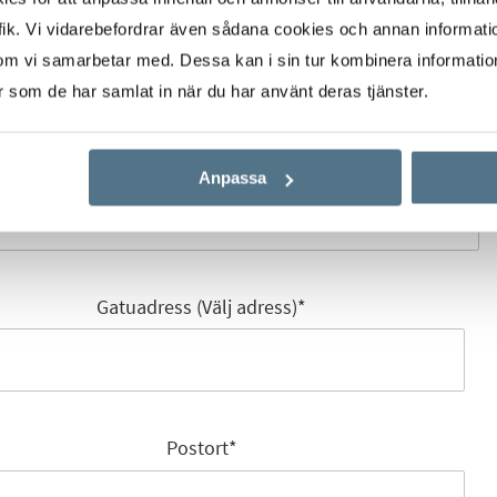
Mobilnummer
*
ik. Vi vidarebefordrar även sådana cookies och annan informatio
om vi samarbetar med. Dessa kan i sin tur kombinera informati
er som de har samlat in när du har använt deras tjänster.
E-post
*
Anpassa
Gatuadress (Välj adress)
*
Postort
*