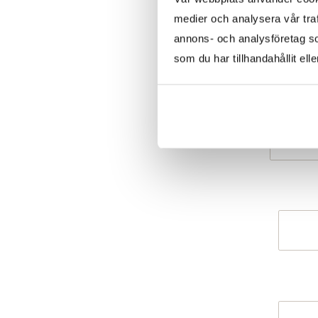
medier och analysera vår traf
annons- och analysföretag s
som du har tillhandahållit ell