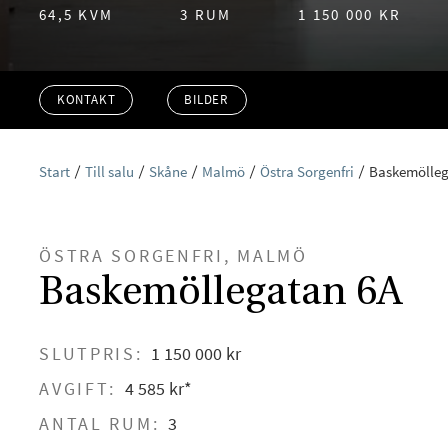
64,5 KVM
3 RUM
1 150 000 KR
KONTAKT
BILDER
Start
Till salu
Skåne
Malmö
Östra Sorgenfri
Baskemölleg
ÖSTRA SORGENFRI, MALMÖ
Baskemöllegatan 6A
SLUTPRIS:
1 150 000 kr
AVGIFT:
4 585 kr*
ANTAL RUM:
3