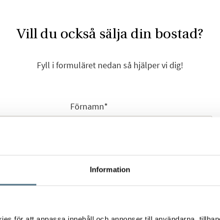
Vill du också sälja din bostad?
Fyll i formuläret nedan så hjälper vi dig!
Förnamn
*
Efternamn
*
Information
s för att anpassa innehåll och annonser till användarna, tillhand