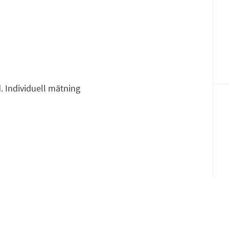
Fac
E-p
. Individuell mätning