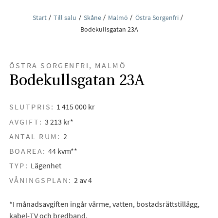
Start
Till salu
Skåne
Malmö
Östra Sorgenfri
Bodekullsgatan 23A
ÖSTRA SORGENFRI, MALMÖ
Bodekullsgatan 23A
SLUTPRIS:
1 415 000 kr
AVGIFT:
3 213 kr*
ANTAL RUM:
2
BOAREA:
44 kvm**
TYP:
Lägenhet
VÅNINGSPLAN:
2 av 4
*I månadsavgiften ingår värme, vatten, bostadsrättstillägg,
kabel-TV och bredband.