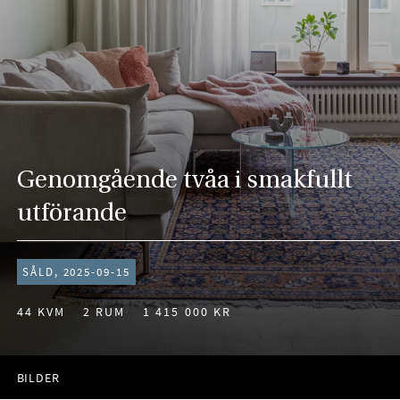
Genomgående tvåa i smakfullt
utförande
SÅLD, 2025-09-15
44 KVM
2 RUM
1 415 000 KR
BILDER