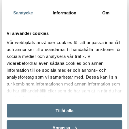
E-post
*
Samtycke
Information
Om
Gatuadress (Välj adress)
*
Vi använder cookies
Vår webbplats använder cookies för att anpassa innehåll
och annonser till användarna, tillhandahålla funktioner för
sociala medier och analysera vår trafik. Vi
vidarebefordrar även sådana cookies och annan
Postort
*
information till de sociala medier och annons- och
analysföretag som vi samarbetar med. Dessa kan i sin
tur kombinera informationen med annan information som
du har tillhandahållit eller som de har samlat in när du har
Postnummer
*
använt deras tjänster.
Tillåt alla
Ange ditt postnummer (5 siffror utan mellanslag)
Anpassa