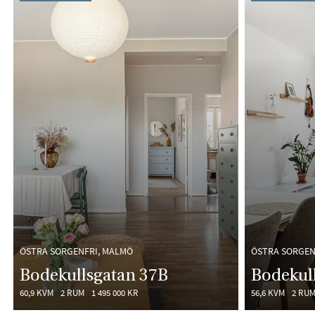
ÖSTRA SORGENFRI, MALMÖ
ÖSTRA SORGEN
Bodekullsgatan 37B
Bodekul
60,9 KVM
2 RUM
1 495 000 KR
56,6 KVM
2 RU