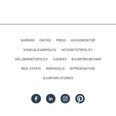
KARRIÄR
OM OSS
PRESS
HUVUDKONTOR
VISSELBLÅSARPOLICY
INTEGRITETSPOLICY
HÅLLBARHETSPOLICY
COOKIES
BJURFORS BEYOND
REAL ESTATE
NÄRINGSLIV
NYPRODUKTION
BJURFORS STORIES
FACEBOOK
LINKEDIN
INSTAGRAM
PINTEREST
Följ oss i sociala medier