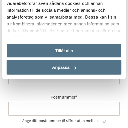
E-post
*
vidarebefordrar även sådana cookies och annan
information till de sociala medier och annons- och
analysföretag som vi samarbetar med. Dessa kan i sin
tur kombinera informationen med annan information som
du har tillhandahållit eller som de har samlat in när du har
Gatuadress (Välj adress)
*
använt deras tjänster.
Tillåt alla
Postort
*
Anpassa
Postnummer
*
Ange ditt postnummer (5 siffror utan mellanslag)