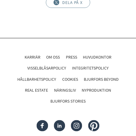
DELA PÅ X
KARRIÄR
OM OSS
PRESS
HUVUDKONTOR
VISSELBLÅSARPOLICY
INTEGRITETSPOLICY
HÅLLBARHETSPOLICY
COOKIES
BJURFORS BEYOND
REAL ESTATE
NÄRINGSLIV
NYPRODUKTION
BJURFORS STORIES
FACEBOOK
LINKEDIN
INSTAGRAM
PINTEREST