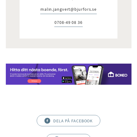
malin.jangvert@bjurfors.se
E-post:
0708-49 08 36
Telefon:
DELA PÅ FACEBOOK