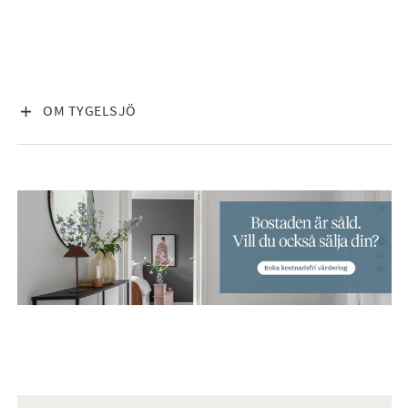
VISA INNEHÅLL
OM TYGELSJÖ