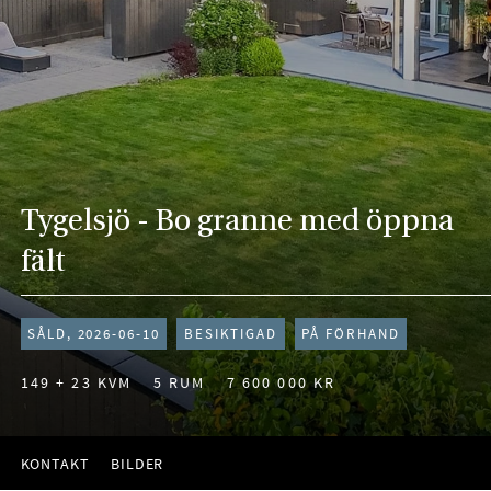
Tygelsjö - Bo granne med öppna
fält
SÅLD, 2026-06-10
BESIKTIGAD
PÅ FÖRHAND
149 + 23 KVM
5 RUM
7 600 000 KR
KONTAKT
BILDER