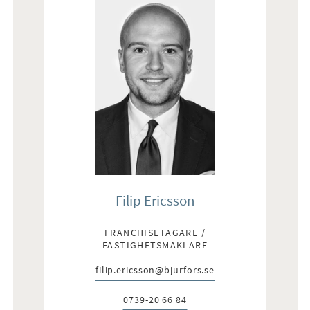
Filip Ericsson
FRANCHISETAGARE /
FASTIGHETSMÄKLARE
filip.ericsson@bjurfors.se
E-post:
0739-20 66 84
Telefon: