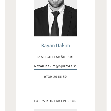
Rayan Hakim
FASTIGHETSMÄKLARE
Rayan.hakim@bjurfors.se
E-post:
0739-20 66 50
Telefon:
EXTRA KONTAKTPERSON