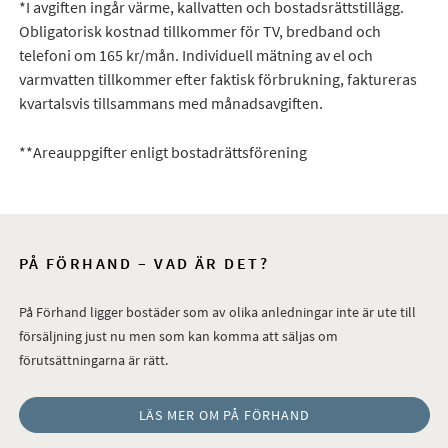
*I avgiften ingår värme, kallvatten och bostadsrättstillägg.
Obligatorisk kostnad tillkommer för TV, bredband och
telefoni om 165 kr/mån. Individuell mätning av el och
varmvatten tillkommer efter faktisk förbrukning, faktureras
kvartalsvis tillsammans med månadsavgiften.
**Areauppgifter enligt bostadrättsförening
PÅ FÖRHAND – VAD ÄR DET?
På Förhand ligger bostäder som av olika anledningar inte är ute till
försäljning just nu men som kan komma att säljas om
förutsättningarna är rätt.
LÄS MER OM PÅ FÖRHAND