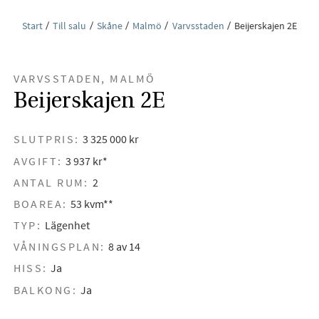
Start
Till salu
Skåne
Malmö
Varvsstaden
Beijerskajen 2E
VARVSSTADEN, MALMÖ
Beijerskajen 2E
SLUTPRIS:
3 325 000 kr
AVGIFT:
3 937 kr*
ANTAL RUM:
2
BOAREA:
53 kvm**
TYP:
Lägenhet
VÅNINGSPLAN:
8 av 14
HISS:
Ja
BALKONG:
Ja