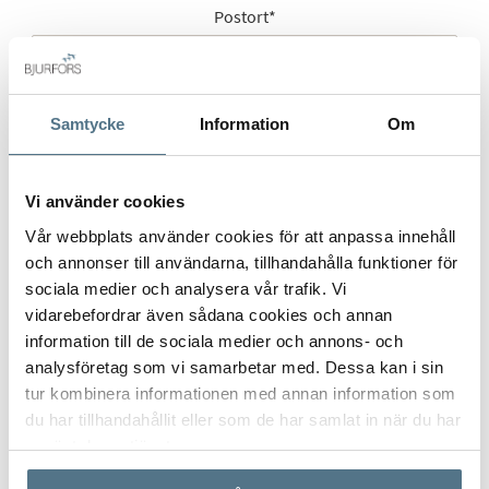
Postort
*
Samtycke
Information
Om
Postnummer
*
Vi använder cookies
Ange ditt postnummer (5 siffror utan mellanslag)
Vår webbplats använder cookies för att anpassa innehåll
och annonser till användarna, tillhandahålla funktioner för
sociala medier och analysera vår trafik. Vi
vidarebefordrar även sådana cookies och annan
information till de sociala medier och annons- och
analysföretag som vi samarbetar med. Dessa kan i sin
tur kombinera informationen med annan information som
du har tillhandahållit eller som de har samlat in när du har
använt deras tjänster.