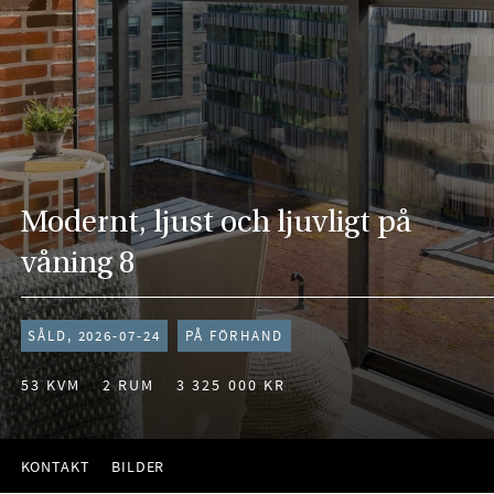
Modernt, ljust och ljuvligt på
våning 8
SÅLD, 2026-07-24
PÅ FÖRHAND
53 KVM
2 RUM
3 325 000 KR
KONTAKT
BILDER