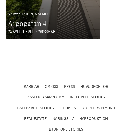
VARVSSTADEN, MALMÖ
Argogatan 4
72 KVM
3 RUM
4 795 000 KR
KARRIÄR
OM OSS
PRESS
HUVUDKONTOR
VISSELBLÅSARPOLICY
INTEGRITETSPOLICY
HÅLLBARHETSPOLICY
COOKIES
BJURFORS BEYOND
REAL ESTATE
NÄRINGSLIV
NYPRODUKTION
BJURFORS STORIES