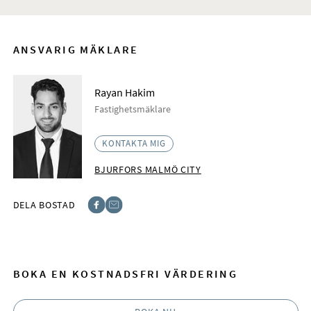
ANSVARIG MÄKLARE
Rayan Hakim
Fastighetsmäklare
KONTAKTA MIG
BJURFORS MALMÖ CITY
DELA BOSTAD
Facebook
E-post
BOKA EN KOSTNADSFRI VÄRDERING