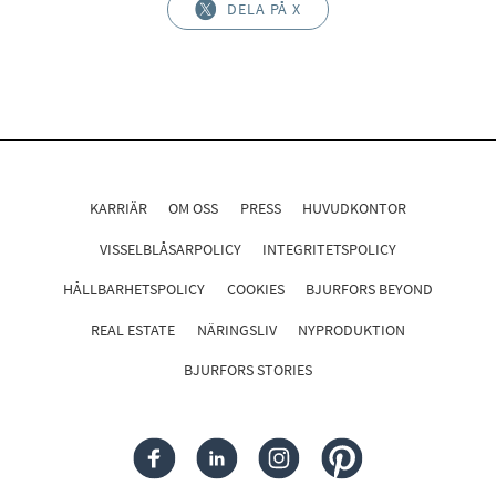
DELA PÅ X
KARRIÄR
OM OSS
PRESS
HUVUDKONTOR
VISSELBLÅSARPOLICY
INTEGRITETSPOLICY
HÅLLBARHETSPOLICY
COOKIES
BJURFORS BEYOND
REAL ESTATE
NÄRINGSLIV
NYPRODUKTION
BJURFORS STORIES
FACEBOOK
LINKEDIN
INSTAGRAM
PINTEREST