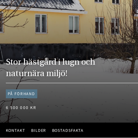
Stor hästgård i lugn och
naturnära miljö!
PÅ FÖRHAND
6 500 000 KR
KONTAKT
BILDER
BOSTADSFAKTA