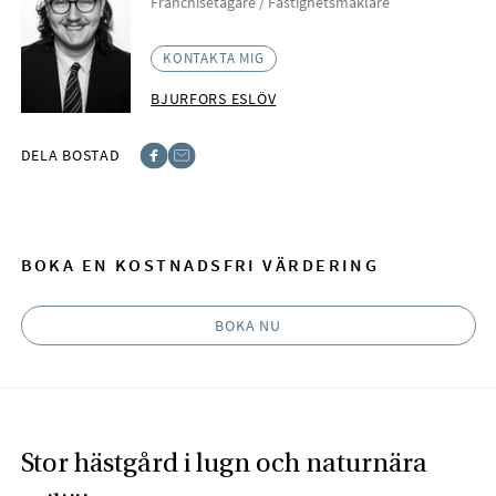
Franchisetagare / Fastighetsmäklare
KONTAKTA MIG
BJURFORS ESLÖV
DELA BOSTAD
Facebook
E-post
BOKA EN KOSTNADSFRI VÄRDERING
BOKA NU
Stor hästgård i lugn och naturnära