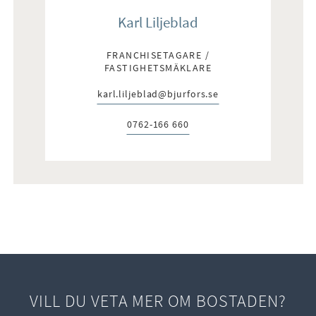
toalett, handfat samt dusch.
Karl Liljeblad
FRANCHISETAGARE /
FASTIGHETSMÄKLARE
karl.liljeblad@bjurfors.se
E-post:
0762-166 660
Telefon:
VILL DU VETA MER OM BOSTADEN?