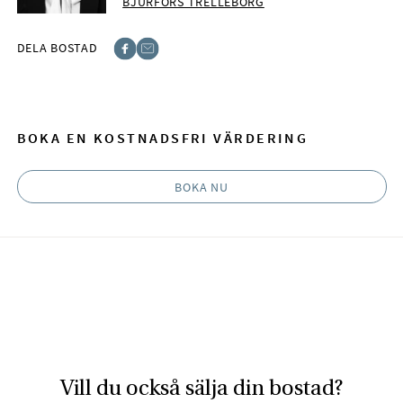
BJURFORS TRELLEBORG
DELA BOSTAD
Facebook
E-post
BOKA EN KOSTNADSFRI VÄRDERING
BOKA NU
Vill du också sälja din bostad?