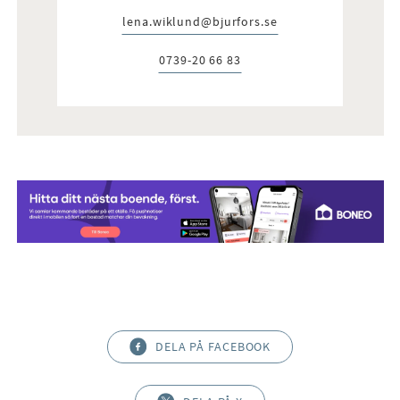
lena.wiklund@bjurfors.se
E-post:
0739-20 66 83
Telefon:
DELA PÅ FACEBOOK