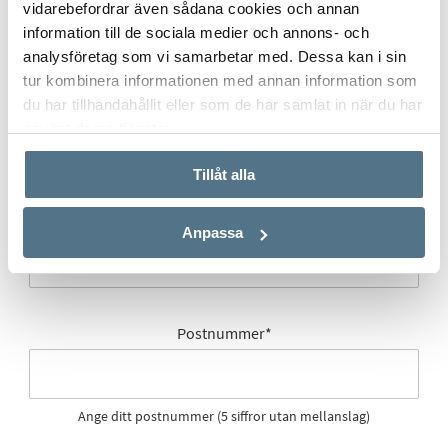
vidarebefordrar även sådana cookies och annan
information till de sociala medier och annons- och
analysföretag som vi samarbetar med. Dessa kan i sin
tur kombinera informationen med annan information som
du har tillhandahållit eller som de har samlat in när du har
Gatuadress (Välj adress)
*
använt deras tjänster.
Tillåt alla
Postort
*
Anpassa
Postnummer
*
Ange ditt postnummer (5 siffror utan mellanslag)