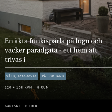
En äkta funkispärla på lugn och
vacker paradgata - ett hem att
trivas i
SÅLD, 2026-07-18
PÅ FÖRHAND
220 + 108 KVM
8 RUM
KONTAKT
BILDER