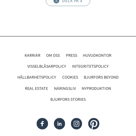
DELA PÅ X
KARRIÄR
OM OSS
PRESS
HUVUDKONTOR
VISSELBLÅSARPOLICY
INTEGRITETSPOLICY
HÅLLBARHETSPOLICY
COOKIES
BJURFORS BEYOND
REAL ESTATE
NÄRINGSLIV
NYPRODUKTION
BJURFORS STORIES
FACEBOOK
LINKEDIN
INSTAGRAM
PINTEREST