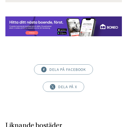
DELA PÅ FACEBOOK
DELA PÅ X
Liknande bostäder