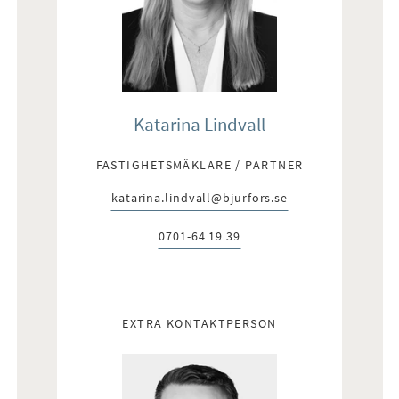
Katarina Lindvall
FASTIGHETSMÄKLARE / PARTNER
katarina.lindvall@bjurfors.se
E-post:
0701-64 19 39
Telefon:
EXTRA KONTAKTPERSON