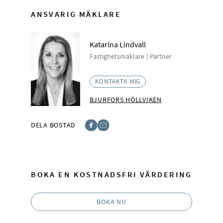
ANSVARIG MÄKLARE
Katarina Lindvall
Fastighetsmäklare / Partner
KONTAKTA MIG
BJURFORS HÖLLVIKEN
DELA BOSTAD
Facebook
E-post
BOKA EN KOSTNADSFRI VÄRDERING
BOKA NU