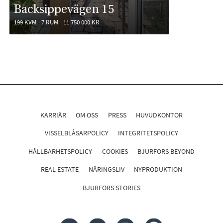
Backsippevägen 15
199 KVM
7 RUM
11 750 000 KR
KARRIÄR
OM OSS
PRESS
HUVUDKONTOR
VISSELBLÅSARPOLICY
INTEGRITETSPOLICY
HÅLLBARHETSPOLICY
COOKIES
BJURFORS BEYOND
REAL ESTATE
NÄRINGSLIV
NYPRODUKTION
BJURFORS STORIES