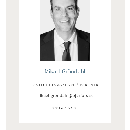
Mikael Gröndahl
FASTIGHETSMÄKLARE / PARTNER
mikael.grondahl@bjurfors.se
E-post:
0701-64 67 01
Telefon: