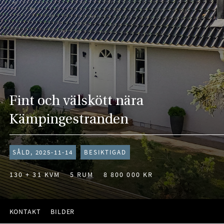
Fint och välskött nära
Kämpingestranden
SÅLD, 2025-11-14
BESIKTIGAD
130 + 31 KVM
5 RUM
8 800 000 KR
KONTAKT
BILDER