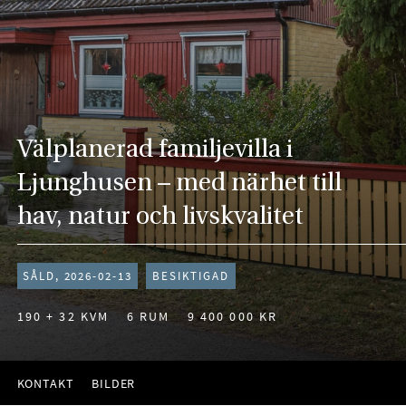
Välplanerad familjevilla i
Ljunghusen – med närhet till
hav, natur och livskvalitet
SÅLD, 2026-02-13
BESIKTIGAD
190 + 32 KVM
6 RUM
9 400 000 KR
KONTAKT
BILDER