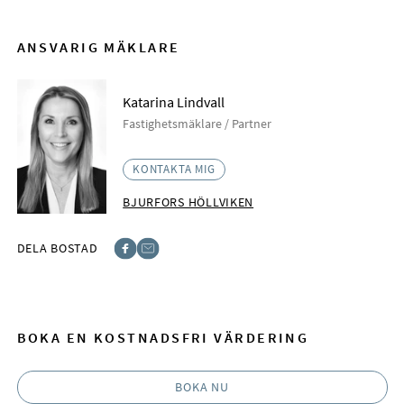
ANSVARIG MÄKLARE
Katarina Lindvall
Fastighetsmäklare / Partner
KONTAKTA MIG
BJURFORS HÖLLVIKEN
DELA BOSTAD
Facebook
E-post
BOKA EN KOSTNADSFRI VÄRDERING
BOKA NU