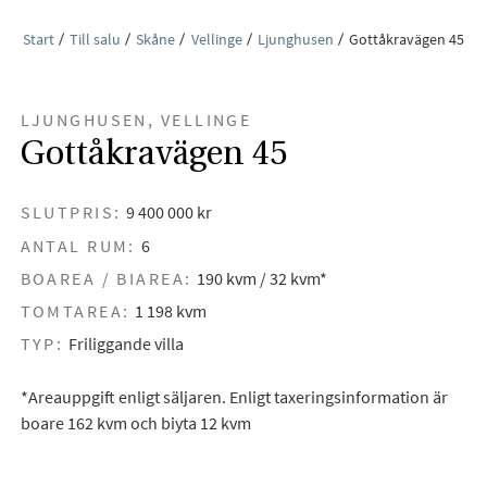
Start
Till salu
Skåne
Vellinge
Ljunghusen
Gottåkravägen 45
LJUNGHUSEN, VELLINGE
Gottåkravägen 45
SLUTPRIS:
9 400 000 kr
ANTAL RUM:
6
BOAREA / BIAREA:
190 kvm / 32 kvm*
TOMTAREA:
1 198 kvm
TYP:
Friliggande villa
*Areauppgift enligt säljaren. Enligt taxeringsinformation är
boare 162 kvm och biyta 12 kvm