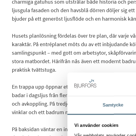
charmiga gatuhus som utstrålar både historia och pe
ljusgula fasaden och den havsblå dörren döljer sig et
bjuder på ett generöst ljusflöde och en harmonisk kän
Husets planlösning fördelas över tre plan, där varje v
karaktär. På entréplanet möts du av ett inbjudande kö
samlingspunkt – med gott om arbetsytor, skåpförvarin
stora matbordet. Härifrån nås även ett modernt bad
praktisk tvättstuga.
En trappa upp öppnar ett fantastiskt rum upp sig – en 
badar i dagsljus från flera håll och skapar en underb
och avkoppling. På tredje våningen finns ett rymligt
Samtycke
vinklar och ett badrum med badkar, perfekt för kvällar 
Vi använder cookies
På baksidan väntar en insynsskyddad innergård – en pr
Vår webbplats använder cookie