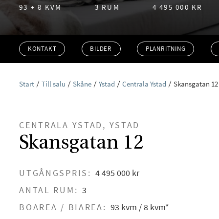
93 + 8 KVM
3 RUM
4 495 000 KR
KONTAKT
BILDER
PLANRITNING
Start
Till salu
Skåne
Ystad
Centrala Ystad
Skansgatan 12
CENTRALA YSTAD, YSTAD
Skansgatan 12
UTGÅNGSPRIS:
4 495 000 kr
ANTAL RUM:
3
BOAREA / BIAREA:
93 kvm / 8 kvm*