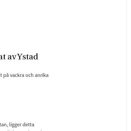
at av Ystad
et på vackra och anrika
F
E
an, ligger detta