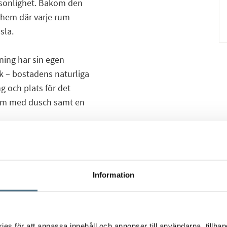
rsonlighet. Bakom den
t hem där varje rum
sla.
åning har sin egen
k – bostadens naturliga
g och plats för det
rum med dusch samt en
ljus och luftig yta som
ar atmosfär för umgänge
 sovrum med charmiga
Information
i lugn och ro.
ivat oas mitt i staden
s för att anpassa innehåll och annonser till användarna, tillhand