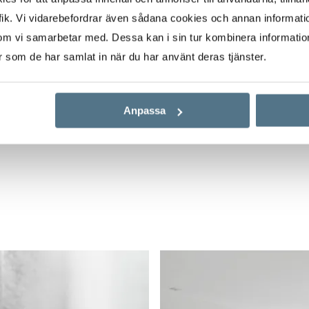
ården sol från ca 10.00
ik. Vi vidarebefordrar även sådana cookies och annan informatio
om vi samarbetar med. Dessa kan i sin tur kombinera informati
er som de har samlat in när du har använt deras tjänster.
t till
 Boisenparken. Här bor
tiker och stationen bara
Anpassa
ar på ett trivsamt sätt
som ett rofyllt