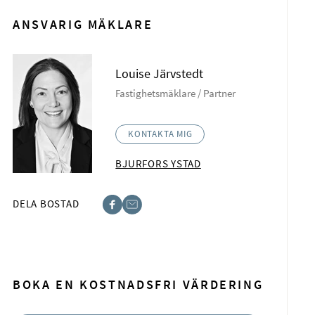
ANSVARIG MÄKLARE
Louise Järvstedt
Fastighetsmäklare / Partner
KONTAKTA MIG
BJURFORS YSTAD
DELA BOSTAD
acebook
-post
BOKA EN KOSTNADSFRI VÄRDERING