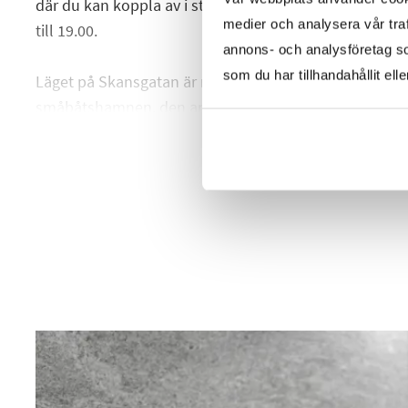
där du kan koppla av i stillhet. Under sommaren har g
medier och analysera vår traf
till 19.00.
annons- och analysföretag s
som du har tillhandahållit ell
Läget på Skansgatan är något alldeles extra, med närhe
småbåtshamnen, den anrika teatern och den lummiga
du i ett levande kvarter med stadens restauranger, bu
en kort promenad bort.
HELA BESKRIVNINGEN
Ett unikt hem där ljuset, läget och atmosfären samspel
– perfekt både som ett charmigt året-runt-boende och 
fritidshus i hjärtat av Ystad.