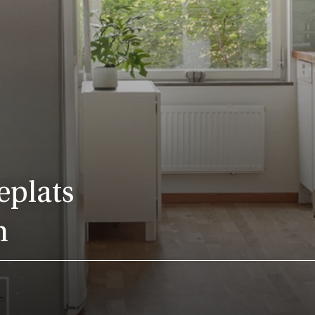
eplats
m