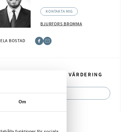
KONTAKTA MIG
BJURFORS BROMMA
ELA BOSTAD
book
t
BOKA EN KOSTNADSFRI VÄRDERING
BOKA NU
Om
ahålla funktioner för sociala