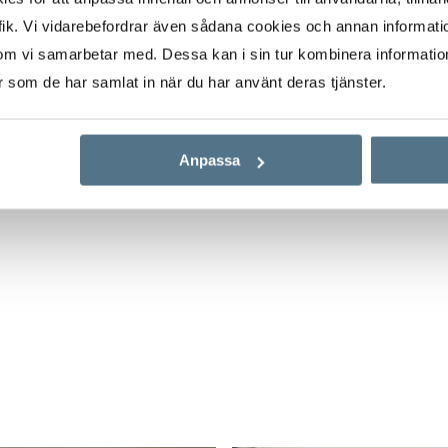
ostaden nås även
ik. Vi vidarebefordrar även sådana cookies och annan informatio
 nås Stockholm C på ca
om vi samarbetar med. Dessa kan i sin tur kombinera informati
r
er som de har samlat in när du har använt deras tjänster.
ockholm city. Runt
m, Ica, restauranger
 7-8 minuters
Anpassa