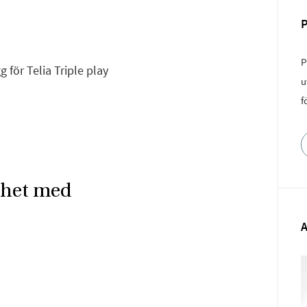
P
g för Telia Triple play
u
f
nhet med