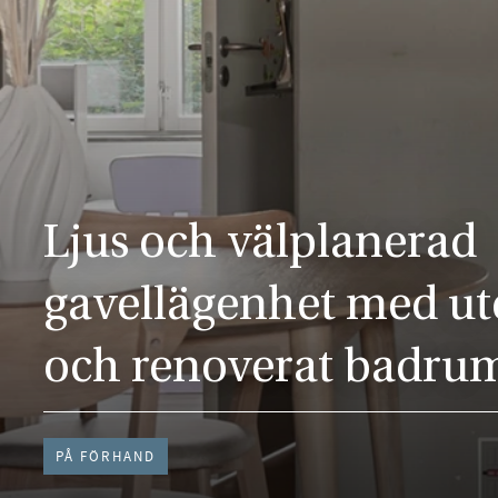
Ljus och välplanerad
gavellägenhet med ut
och renoverat badru
PÅ FÖRHAND