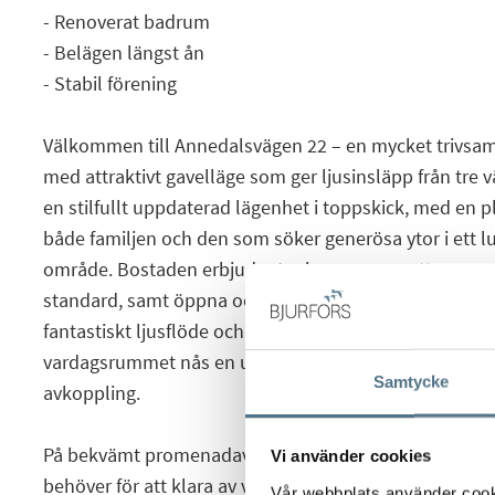
- Renoverat badrum
- Belägen längst ån
- Stabil förening
Välkommen till Annedalsvägen 22 – en mycket trivsam
med attraktivt gavelläge som ger ljusinsläpp från tre v
en stilfullt uppdaterad lägenhet i toppskick, med en 
både familjen och den som söker generösa ytor i ett 
område. Bostaden erbjuder tre bra sovrum, ett nyre
standard, samt öppna och ljusa sällskapsytor. Tack var
fantastiskt ljusflöde och en härlig känsla av rymd i he
vardagsrummet nås en uteplats – perfekt för morgonka
Samtycke
avkoppling.
På bekvämt promenadavstånd ligger Sundbybergs cen
Vi använder cookies
behöver för att klara av vardagen. Här finns restauran
Vår webbplats använder cookie