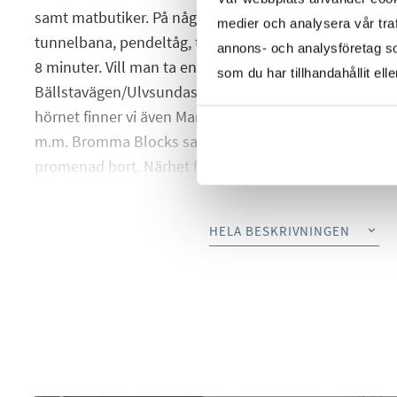
samt matbutiker. På några minuters promenad från b
medier och analysera vår traf
tunnelbana, pendeltåg, tvärbana och bussar. Härifrån
annons- och analysföretag s
8 minuter. Vill man ta en promenad så kan man utefte
som du har tillhandahållit ell
Bällstavägen/Ulvsundasjön ta sig hela vägen in till St
hörnet finner vi även Mariehällstorget som erbjuder gy
m.m. Bromma Blocks samt Bromma flygplats ligger ca
promenad bort. Närhet finns även till flygbussar.
Varmt välkommen till visning!
HELA BESKRIVNINGEN