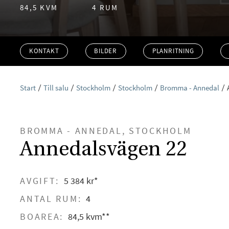
84,5 KVM
4 RUM
KONTAKT
BILDER
PLANRITNING
Start
Till salu
Stockholm
Stockholm
Bromma - Annedal
BROMMA - ANNEDAL, STOCKHOLM
Annedalsvägen 22
AVGIFT:
5 384 kr*
ANTAL RUM:
4
BOAREA:
84,5 kvm**