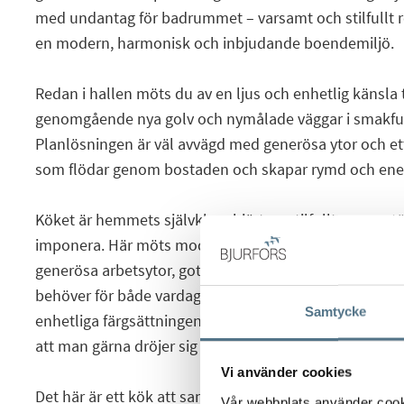
med undantag för badrummet – varsamt och stilfullt r
en modern, harmonisk och inbjudande boendemiljö.
Redan i hallen möts du av en ljus och enhetlig känsla 
genomgående nya golv och nymålade väggar i smakful
Planlösningen är väl avvägd med generösa ytor och ett
som flödar genom bostaden och skapar rymd och energ
Köket är hemmets självklara hjärta – stilfullt, genomtä
imponera. Här möts modern design och funktion i per
generösa arbetsytor, gott om förvaring och fullt utrust
behöver för både vardag och fest. De smakfulla mater
Samtycke
enhetliga färgsättningen skapar en exklusiv och inbj
att man gärna dröjer sig kvar lite längre.
Vi använder cookies
Det här är ett kök att samlas i – oavsett om det hand
Vår webbplats använder cookie