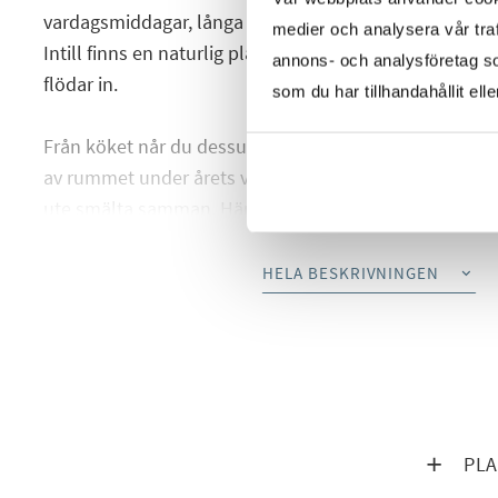
vardagsmiddagar, långa helgfrukostar eller middagsb
medier och analysera vår traf
Intill finns en naturlig plats för matgrupp där samtalen 
annons- och analysföretag s
flödar in.
som du har tillhandahållit ell
Från köket når du dessutom bostadens balkong – en 
av rummet under årets varmare månader. Öppna upp d
ute smälta samman. Här kan du njuta av morgonkaffet 
eller bara koppla av i en lugn och trivsam miljö.
HELA BESKRIVNINGEN
Vardagsrummet är en plats att trivas i på riktigt – ett ru
Här finns generösa ytor för en stor soffgrupp, mjuka fil
men också gott om utrymme för middagar med vänner
eller långa kvällar med samtal som aldrig riktigt vill ta 
landa i efter en lång dag, att sjunka ner i och bara vara
VISA IN
PLA
Bostadens två sovrum är rofyllda och väl tilltagna, m