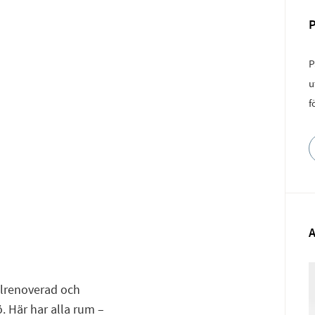
P
u
f
alrenoverad och
. Här har alla rum –