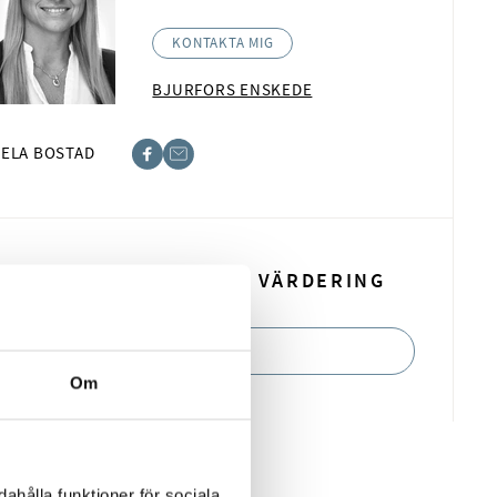
KONTAKTA MIG
BJURFORS ENSKEDE
ELA BOSTAD
book
t
BOKA EN KOSTNADSFRI VÄRDERING
BOKA NU
Om
ahålla funktioner för sociala