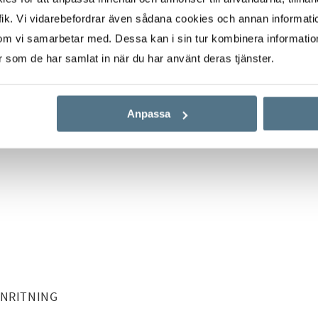
judningar med vänner.
ik. Vi vidarebefordrar även sådana cookies och annan informatio
får ta tid och ljuset
om vi samarbetar med. Dessa kan i sin tur kombinera informati
er som de har samlat in när du har använt deras tjänster.
underbar förlängning
örren och låt inne och
Anpassa
i solen, odla kryddor
m där livet får ta plats.
tar och levande ljus,
, födelsedagsfiranden
slut. Det är ett rum att
.
NEHÅLL
NRITNING
ed en lugn känsla som