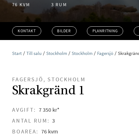
76 KVM
3 RUM
KONTAKT
BILDER
PLANRITNING
Start
Till salu
Stockholm
Stockholm
Fagersjö
Skrakgrän
FAGERSJÖ, STOCKHOLM
Skrakgränd 1
AVGIFT:
7 350 kr*
ANTAL RUM:
3
BOAREA:
76 kvm