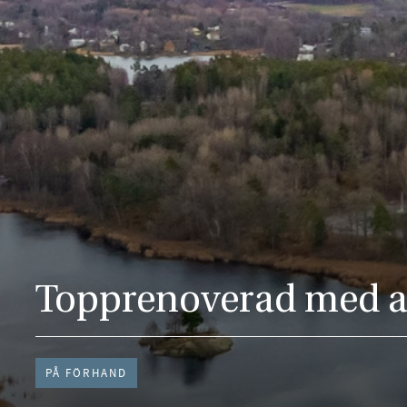
Topprenoverad med all
PÅ FÖRHAND