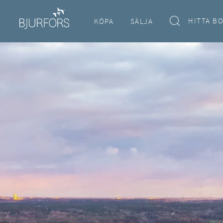
HITTA B
KÖPA
SÄLJA