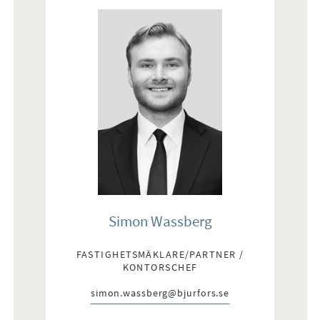
Simon Wassberg
FASTIGHETSMÄKLARE/PARTNER /
KONTORSCHEF
simon.wassberg@bjurfors.se
E-post: