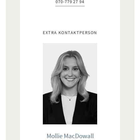
070-779 27 94
Telefon:
EXTRA KONTAKTPERSON
Mollie MacDowall