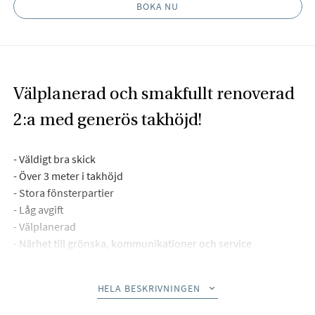
BOKA NU
Välplanerad och smakfullt renoverad
2:a med generös takhöjd!
- Väldigt bra skick
- Över 3 meter i takhöjd
- Stora fönsterpartier
- Låg avgift
- Välplanerad
- Närhet till grönska, kommunikationer och service
HELA BESKRIVNINGEN
Beskrivning