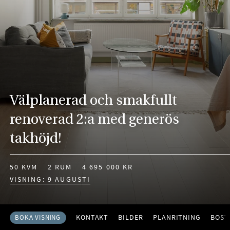
Välplanerad och smakfullt
renoverad 2:a med generös
takhöjd!
50 KVM
2 RUM
4 695 000 KR
VISNING: 9 AUGUSTI
KONTAKT
BILDER
PLANRITNING
BOST
BOKA VISNING