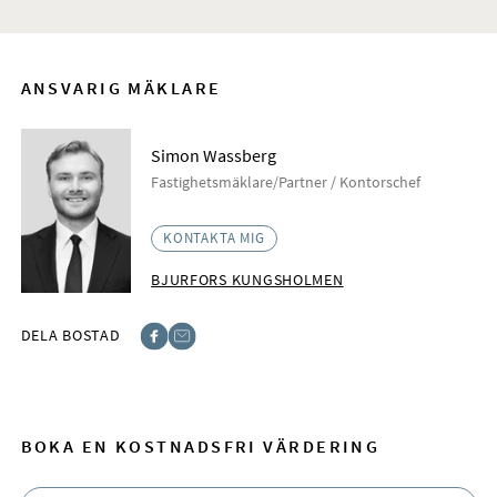
ANSVARIG MÄKLARE
Simon Wassberg
Fastighetsmäklare/Partner / Kontorschef
KONTAKTA MIG
BJURFORS KUNGSHOLMEN
DELA BOSTAD
Facebook
E-post
BOKA EN KOSTNADSFRI VÄRDERING