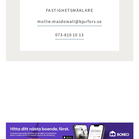
FASTIGHETSMÄKLARE
mollie.macdowall@bjurfors.se
E-post:
073-810 10 13
Telefon: