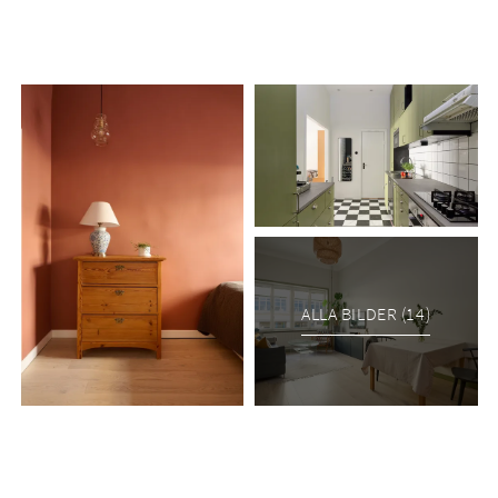
Välkommen till Industrigatan 5 – en stilfull och genomtänkt
tvåa om 50 kvm med karaktär utöver det vanliga. Här möts ni
av en imponerande takhöjd på över 3 meter som tillsammans
med stora fönsterpartier skapar ett fantastiskt ljusinsläpp
och en luftig känsla i hela bostaden.
Lägenheten är smakfullt renoverad med noggrant utvalda
material och varma färgtoner som ger ett harmoniskt och
ombonat hem. Den rymliga planlösningen erbjuder generösa
sällskapsytor och gott om förvaring, bland annat i en praktisk
walk-in closet.
ALLA BILDER (14)
Det helkaklade badrummet är elegant utformat och utrustat
med badkar – en perfekt plats för avkoppling efter en lång
dag. Här bor ni i en bostad där varje detalj är genomtänkt för
att kombinera stil, funktion och komfort.
Ett hem med hög trivselfaktor i attraktiva kvarter på