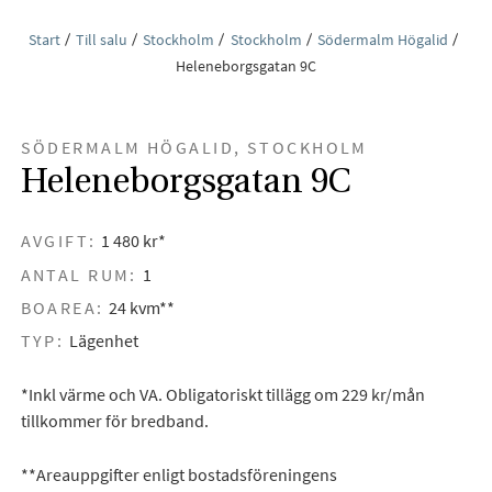
Start
Till salu
Stockholm
Stockholm
Södermalm Högalid
Heleneborgsgatan 9C
SÖDERMALM HÖGALID, STOCKHOLM
Heleneborgsgatan 9C
AVGIFT:
1 480 kr*
ANTAL RUM:
1
BOAREA:
24 kvm**
TYP:
Lägenhet
*Inkl värme och VA. Obligatoriskt tillägg om 229 kr/mån
tillkommer för bredband.
**Areauppgifter enligt bostadsföreningens