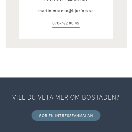
martin.moreno@bjurfors.se
E-post:
070-782 00 49
Telefon:
VILL DU VETA MER OM BOSTADEN?
GÖR EN INTRESSEANMÄLAN