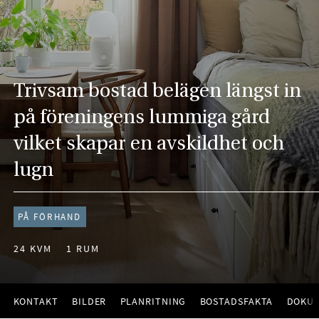
Trivsam bostad belägen längst in
på föreningens lummiga gård
vilket skapar en avskildhet och
lugn
PÅ FÖRHAND
24 KVM
1 RUM
KONTAKT
BILDER
PLANRITNING
BOSTADSFAKTA
DOKU