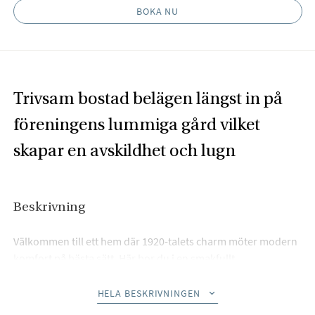
BOKA NU
Trivsam bostad belägen längst in på
föreningens lummiga gård vilket
skapar en avskildhet och lugn
Beskrivning
Välkommen till ett hem där 1920-talets charm möter modern
komfort på bästa sätt. Här bor du i en smakfullt
totalrenoverad bostad där renoveringen från 2016 utfördes
med varsam hand och stor respekt för husets ursprungliga
HELA BESKRIVNINGEN
karaktär. Resultatet är ett hem med all den charm och själ