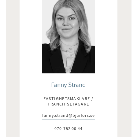
förberett för tvättmaskin.
Fanny Strand
FASTIGHETSMÄKLARE /
FRANCHISETAGARE
fanny.strand@bjurfors.se
E-post:
070-782 00 44
Telefon: