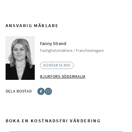
ANSVARIG MÄKLARE
Fanny Strand
Fastighetsmäklare / Franchisetagare
KONTAKTA MIG
BJURFORS SÖDERMALM
DELA BOSTAD
Facebook
E-post
BOKA EN KOSTNADSFRI VÄRDERING