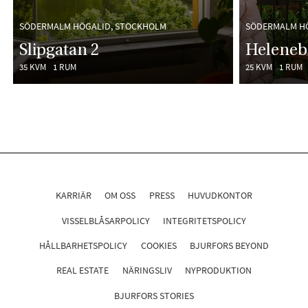
SÖDERMALM HÖGALID, STOCKHOLM
SÖDERMALM H
Slipgatan 2
Heleneb
35 KVM
1 RUM
25 KVM
1 RUM
KARRIÄR
OM OSS
PRESS
HUVUDKONTOR
VISSELBLÅSARPOLICY
INTEGRITETSPOLICY
HÅLLBARHETSPOLICY
COOKIES
BJURFORS BEYOND
REAL ESTATE
NÄRINGSLIV
NYPRODUKTION
BJURFORS STORIES