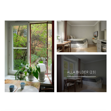
man önskar från sekelskiftet – men med kvaliteten och
bekvämligheten av ett modernt boende. Kvadratmeterna är
välplanerade och skapar en bostad som känns både rymlig
och funktionell. Det moderna köket erbjuder god standard
och fina arbetsytor, medan badrummet är stilrent utformat
med noggrant utvalda material och tidlösa detaljer.
Genomgående smakfulla färg- och materialval skapar en
harmonisk och inbjudande känsla i hela bostaden. Det stora
fönsterpartiet vetter mot föreningens lummiga och rofyllda
innergård, vilket ger ett fantastiskt lugn mitt i stadslivet.
Bostaden är dessutom belägen allra längst in på gården vilket
innebär minimal insyn och begränsad passage utanför. Här
ALLA BILDER (23)
är det bara att flytta rakt in och börja trivas från första stund.
Brf M 6 i Stockholm genomförde under 2015/2016 en
totalrenovering av samtliga 62 lägenheter enligt ritningar av
arkitekt Love Arbén. Föreningen äger marken och har en
stabil ekonomi, och fastigheten håller ett mycket gott skick.