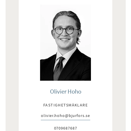
Olivier Hoho
FASTIGHETSMÄKLARE
olivier.hoho@bjurfors.se
E-post:
0709687687
Telefon: