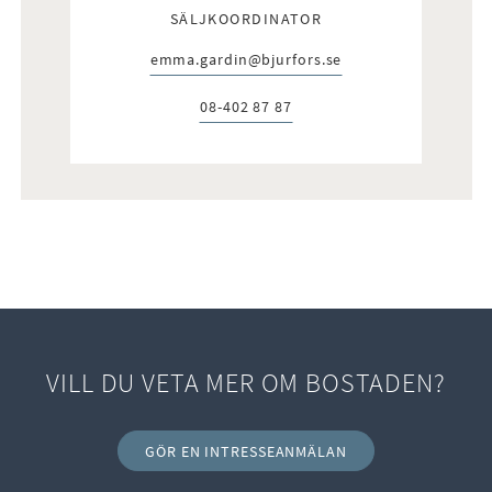
SÄLJKOORDINATOR
emma.gardin@bjurfors.se
E-post:
08-402 87 87
Telefon:
VILL DU VETA MER OM BOSTADEN?
GÖR EN INTRESSEANMÄLAN