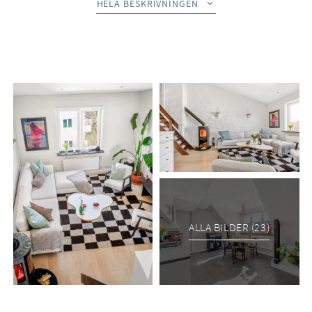
I ett välbevarat sekelskifteshus från 1910 finner ni detta
HELA BESKRIVNINGEN
fantastiska hem med en totalyta på 74 kvm. Redan i hallen
möts ni av en imponerande takhöjd på upp till 5 meter som
skapar en fantastisk känsla av rymd. Bostaden präglas av
ljusa, vitmålade väggar och tidstypiska detaljer som möter
moderna inslag på ett smakfullt sätt. De sociala ytorna är
öppna och inbjudande, med ett generöst vardagsrum där
den öppna spisen blir en naturlig samlingspunkt – perfekt för
såväl avkopplande kvällar som sociala tillställningar. En
trappa upp väntar det karaktärsfulla loftet om ca 15 kvm – en
flexibel yta som lämpar sig lika väl som sovrum, arbetsplats
eller extra vardagsrum.
Köket är både stilrent och funktionellt med gott om
ALLA BILDER (23)
arbetsytor för den matlagningsintresserade. De synliga
takbjälkarna förstärker bostadens charmiga vindskaraktär,
och här finns gott om plats för stora middagar med familj och
vänner.
Lägenheten är genomgående med fönster i två väderstreck,