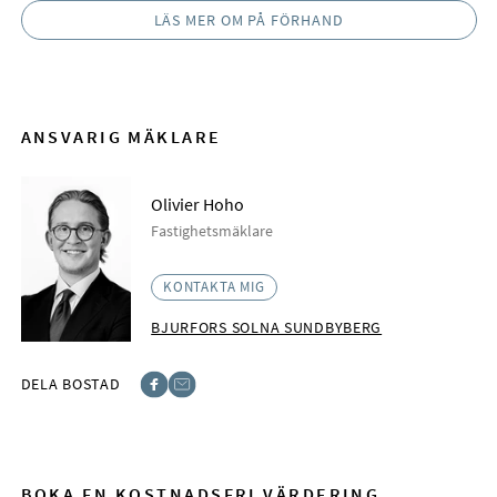
LÄS MER OM PÅ FÖRHAND
ANSVARIG MÄKLARE
Olivier Hoho
Fastighetsmäklare
KONTAKTA MIG
BJURFORS SOLNA SUNDBYBERG
DELA BOSTAD
Facebook
E-post
BOKA EN KOSTNADSFRI VÄRDERING