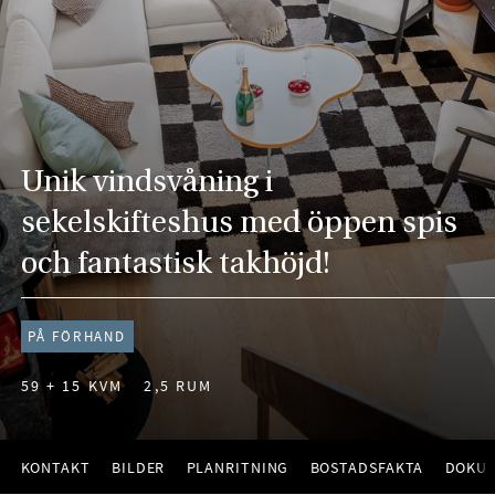
Unik vindsvåning i
sekelskifteshus med öppen spis
och fantastisk takhöjd!
PÅ FÖRHAND
59 + 15 KVM
2,5 RUM
KONTAKT
BILDER
PLANRITNING
BOSTADSFAKTA
DOKU