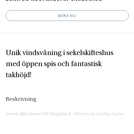
BOKA NU
Unik vindsvåning i sekelskifteshus
med öppen spis och fantastisk
takhöjd!
Beskrivning
Varmt välkommen till Eliegatan 4 - Ett hem av otrolig charm,
fantastisk takhöjd, öppen spis och utsikt över takåsar!