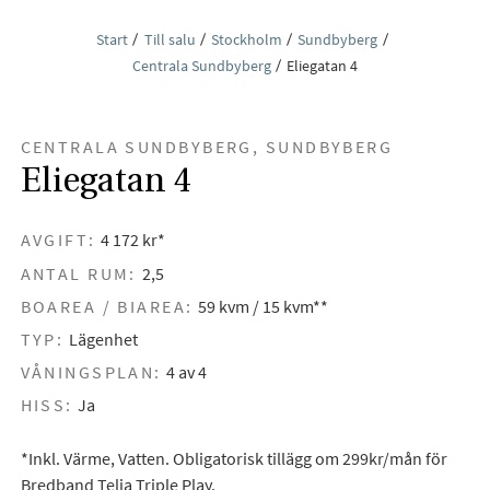
Start
Till salu
Stockholm
Sundbyberg
Centrala Sundbyberg
Eliegatan 4
CENTRALA SUNDBYBERG, SUNDBYBERG
Eliegatan 4
AVGIFT:
4 172 kr*
ANTAL RUM:
2,5
BOAREA / BIAREA:
59 kvm / 15 kvm**
TYP:
Lägenhet
VÅNINGSPLAN:
4 av 4
HISS:
Ja
*Inkl. Värme, Vatten. Obligatorisk tillägg om 299kr/mån för
Bredband Telia Triple Play.