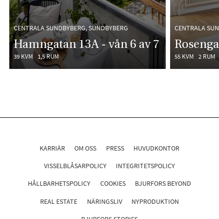
CENTRALA SUNDBYBERG, SUNDBYBERG
CENTRALA SUN
Hamngatan 13A - vån 6 av 7
Rosenga
39 KVM
1,5 RUM
55 KVM
2 RUM
KARRIÄR
OM OSS
PRESS
HUVUDKONTOR
VISSELBLÅSARPOLICY
INTEGRITETSPOLICY
HÅLLBARHETSPOLICY
COOKIES
BJURFORS BEYOND
REAL ESTATE
NÄRINGSLIV
NYPRODUKTION