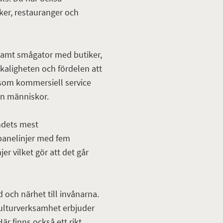
ker, restauranger och
 samt smågator med butiker,
kaligheten och fördelen att
som kommersiell service
lan människor.
ndets mest
banelinjer med fem
er vilket gör att det går
 och närhet till invånarna.
kulturverksamhet erbjuder
är finns också ett rikt