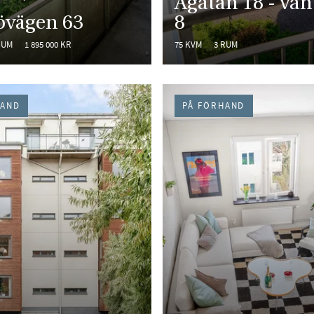
Ågatan 18 - vån
övägen 63
8
RUM
1 895 000 KR
75 KVM
3 RUM
HAND
PÅ FÖRHAND