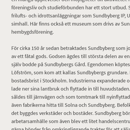
föreningsliv och studieförbunden har ett stort utbud. 
frilufts- och idrottsanläggningar som Sundbyberg IP, 
simhall. Här finns också ett museum som drivs av Su
hembygdsförening.
För cirka 150 år sedan betraktades Sundbyberg som 
av ett fåtal gods. Godsen ägdes till största delen a
själv bodde på Sundbybergs Gård. Egendomen köptes 
Löfström, som kom att kallas Sundbybergs grundare. P
bostadsbrist i Stockholm. Industrierna expanderade 
lade ner sina lantbruk och flyttade in till huvudstaden
såldes till järnvägen och som tomtmark till nyinflytta
även fabrikerna hitta till Solna och Sundbyberg. Bef
det byggdes verkstäder och bostäder. Sundbyberg bör
arbetarsamhälle som även blev ett litet handelscentr
gärna bönder från omkringliggande trakter för att säl