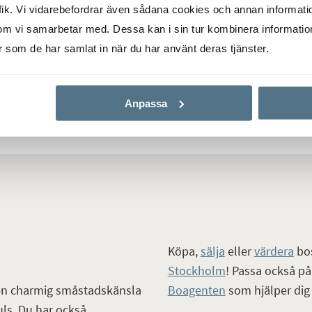
ik. Vi vidarebefordrar även sådana cookies och annan informatio
om vi samarbetar med. Dessa kan i sin tur kombinera informati
 SUNDBYBERG, SUNDBYBERG
CENTRALA SUNDBYBERG, SUN
er som de har samlat in när du har använt deras tjänster.
ftsvägen 5B
Vintergatan 1
RUM
2 695 000 KR
68 KVM
2 RUM
Anpassa
Köpa,
sälja
eller
värdera
bos
Stockholm
! Passa också på 
Boagenten
som hjälper dig 
 en charmig småstadskänsla
ls. Du har också