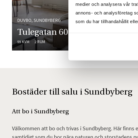
medier och analysera vår traf
annons- och analysföretag s
DUVBO, SUNDBYBERG
CENTRALA
som du har tillhandahållit ell
Tulegatan 60
Frilu
59 KVM
2 RUM
49 KVM
2 
Bostäder till salu i Sundbyberg
Att bo i Sundbyberg
Välkommen att bo och trivas i Sundbyberg. Här finns
samtidigt som du bor nära naturen och storstadens pu