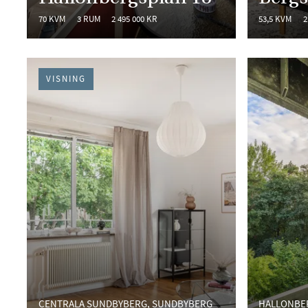
70 KVM
3 RUM
2 495 000 KR
53,5 KVM
2
VISNING
CENTRALA SUNDBYBERG, SUNDBYBERG
HALLONBE