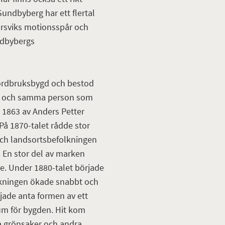
Sundbyberg har ett flertal
Ursviks motionsspår och
ndbybergs
jordbruksbygd och bestod
v en och samma person som
1863 av Anders Petter
å 1870-talet rådde stor
och landsortsbefolkningen
. En stor del av marken
de. Under 1880-talet började
olkningen ökade snabbt och
jade anta formen av ett
um för bygden. Hit kom
ja grönsaker och andra