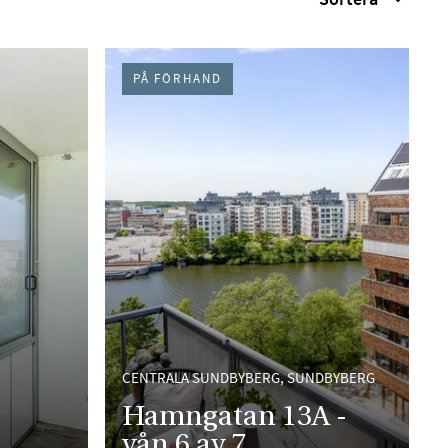
PÅ FÖRHAND
CENTRALA SUNDBYBERG, SUNDBYBERG
Hamngatan 13A -
6
vån 6 av 7