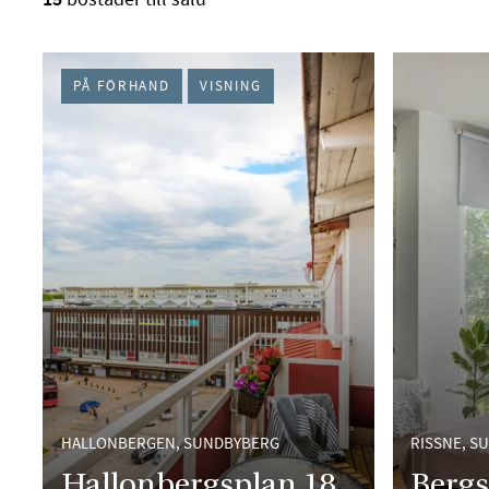
PÅ FÖRHAND
VISNING
HALLONBERGEN, SUNDBYBERG
RISSNE, S
Hallonbergsplan 18
Bergs