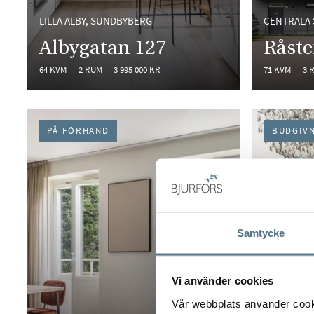
LILLA ALBY, SUNDBYBERG
CENTRALA
Albygatan 127
Råste
64 KVM
2 RUM
3 995 000 KR
71 KVM
3 
PÅ FÖRHAND
BUDGIV
Samtycke
Vi använder cookies
Vår webbplats använder cookie