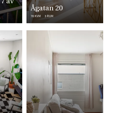
 7 av
Ågatan 20
78 KVM
3 RUM