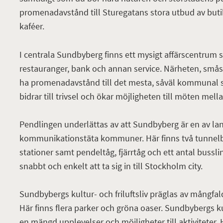
promenadavstånd till Sturegatans stora utbud av buti
kaféer.
I centrala Sundbyberg finns ett mysigt affärscentrum
restauranger, bank och annan service. Närheten, smås
ha promenadavstånd till det mesta, såväl kommunal 
bidrar till trivsel och ökar möjligheten till möten mel
Pendlingen underlättas av att Sundbyberg är en av la
kommunikationstäta kommuner. Här finns två tunnel
stationer samt pendeltåg, fjärrtåg och ett antal busslinj
snabbt och enkelt att ta sig in till Stockholm city.
Sundbybergs kultur- och friluftsliv präglas av mångfald
Här finns flera parker och gröna oaser. Sundbybergs 
en mängd upplevelser och möjligheter till aktiviteter. H