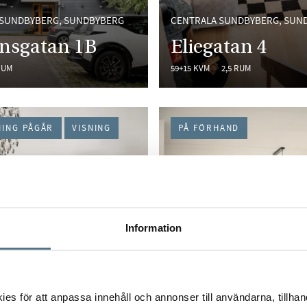
 SUNDBYBERG, SUNDBYBERG
CENTRALA SUNDBYBERG, SUN
nsgatan 1B
Eliegatan 4
RUM
59+15 KVM
2,5 RUM
NING PÅGÅR
VISNING
PÅ FÖRHAND
Information
s för att anpassa innehåll och annonser till användarna, tillhand