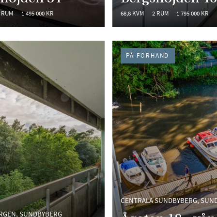
 RUM
1 495 000 KR
68,8 KVM
2 RUM
1 795 000 KR
PÅ FÖRHAND
CENTRALA SUNDBYBERG, SUN
RGEN, SUNDBYBERG