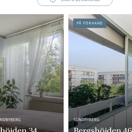
PÅ FÖRHAND
UNDBYBERG
SUNDBYBERG
höjden 34
Bergshöjden 4