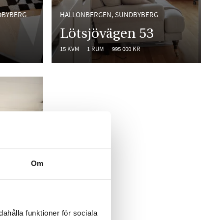
DBYBERG
HALLONBERGEN, SUNDBYBERG
Lötsjövägen 53
15 KVM
1 RUM
995 000 KR
Om
ahålla funktioner för sociala