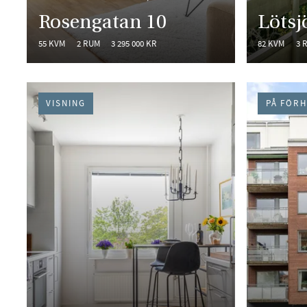
Rosengatan 10
Lötsj
55 KVM
2 RUM
3 295 000 KR
82 KVM
3 
VISNING
PÅ FÖR