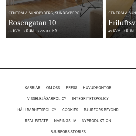
CENTRALA SUNDBYBERG, SUNDBYBERG
CENTRALA SUN
Rosengatan 10
Frilufts
55 KVM
2 RUM
3 295 000 KR
49 KVM
2 RUM
KARRIÄR
OM OSS
PRESS
HUVUDKONTOR
VISSELBLÅSARPOLICY
INTEGRITETSPOLICY
HÅLLBARHETSPOLICY
COOKIES
BJURFORS BEYOND
REAL ESTATE
NÄRINGSLIV
NYPRODUKTION
BJURFORS STORIES