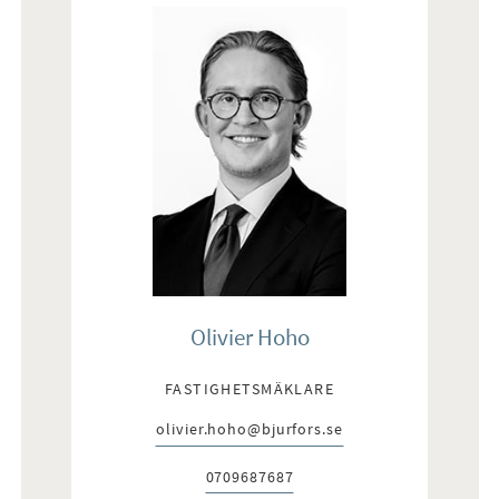
Olivier Hoho
FASTIGHETSMÄKLARE
olivier.hoho@bjurfors.se
E-post:
0709687687
Telefon: