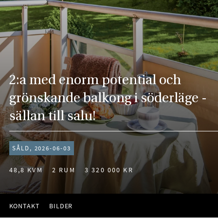
2:a med enorm potential och
grönskande balkong i söderläge -
sällan till salu!
SÅLD, 2026-06-03
48,8 KVM
2 RUM
3 320 000 KR
KONTAKT
BILDER