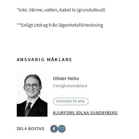
*Inkl. Värme, vatten, kabel tv (grundutbud)
**Enligt utdrag från lägenhetsförteckning
ANSVARIG MÄKLARE
Olivier Hoho
Fastighetsmäklare
KONTAKTA MIG
BJURFORS SOLNA SUNDBYBERG
DELA BOSTAD
Facebook
E-post