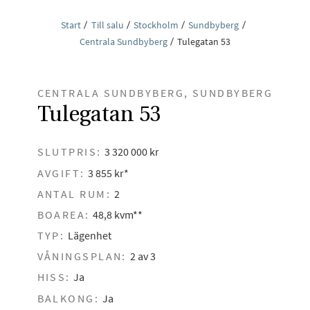
Start
Till salu
Stockholm
Sundbyberg
Centrala Sundbyberg
Tulegatan 53
CENTRALA SUNDBYBERG, SUNDBYBERG
Tulegatan 53
SLUTPRIS:
3 320 000 kr
AVGIFT:
3 855 kr*
ANTAL RUM:
2
BOAREA:
48,8 kvm**
TYP:
Lägenhet
VÅNINGSPLAN:
2 av 3
HISS:
Ja
BALKONG:
Ja