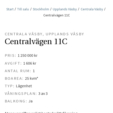
Start
Till salu
Stockholm
Upplands Väsby
Centrala Väsby
Centralvägen 11C
CENTRALA VÄSBY, UPPLANDS VÄSBY
Centralvägen 11C
PRIS:
1 250 000 kr
AVGIFT:
1 606 kr
ANTAL RUM:
1
BOAREA:
25 kvm*
TYP:
Lägenhet
VÅNINGSPLAN:
3 av 3
BALKONG:
Ja