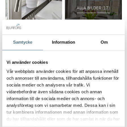
WC och handfat med kommod. Här finns allt du behöver i ett
ALLA BILDER (17)
stilrent och lättskött utförande. Här bor du med närhet till
service, kommunikationer och grönområden
Detta är ett perfekt boende för förstagångsköparen,
studenten eller som övernattningslägenhet.
Samtycke
Information
Om
Vi använder cookies
VISA INNEHÅLL
PLANRITNING
Vår webbplats använder cookies för att anpassa innehåll
och annonser till användarna, tillhandahålla funktioner för
sociala medier och analysera vår trafik. Vi
VISA INNEHÅLL
FAKTA OM BOSTADEN
vidarebefordrar även sådana cookies och annan
information till de sociala medier och annons- och
analysföretag som vi samarbetar med. Dessa kan i sin
VISA INNEHÅLL
OM UPPLANDS VÄSBY
tur kombinera informationen med annan information som
du har tillhandahållit eller som de har samlat in när du har
använt deras tjänster.