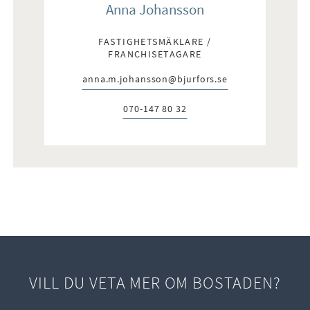
Anna Johansson
FASTIGHETSMÄKLARE /
FRANCHISETAGARE
anna.m.johansson@bjurfors.se
E-post:
070-147 80 32
Telefon:
VILL DU VETA MER OM BOSTADEN?