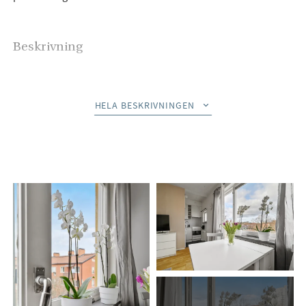
Beskrivning
Välkommen till denna charmiga och yteffektiva etta med ett
fantastiskt ljusinsläpp och fransk balkong.
HELA BESKRIVNINGEN
Allrummet är ljust och luftigt med stora fönsterpartier och
utgång till balkong – perfekt för morgonkaffet eller en stund i
solen. Här finns plats för både soffgrupp och matbord. De
ljusa väggarna och det fina trägolvet skapar en modern och
inbjudande känsla. Köket är kompakt men funktionellt,
utrustat med spis/ugn, fläkt, diskho samt bra
förvaringsmöjligheter i över och underskåp. Perfekt för dig
som vill ha ett praktiskt kök utan att kompromissa med
funktion.
Badrummet är helkaklat i ljusa toner och utrustat med dusch,