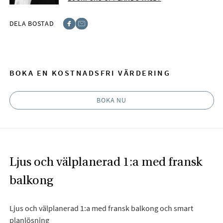
DELA BOSTAD
Facebook
E-post
BOKA EN KOSTNADSFRI VÄRDERING
BOKA NU
Ljus och välplanerad 1:a med fransk
balkong
Ljus och välplanerad 1:a med fransk balkong och smart
planlösning