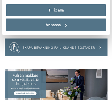
VISA INNEHÅLL
KARTA
Tillåt alla
VISA INNEHÅLL
BOENDEKALKYL
Anpassa
Håll koll på detta objekt
SKAPA BEVAKNING PÅ LIKNANDE BOSTÄDER