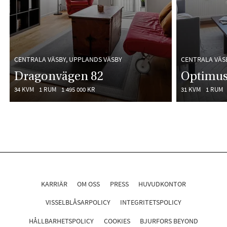
CENTRALA VÄSBY, UPPLANDS VÄSBY
CENTRALA VÄS
Dragonvägen 82
Optimus
34 KVM
1 RUM
1 495 000 KR
31 KVM
1 RUM
KARRIÄR
OM OSS
PRESS
HUVUDKONTOR
VISSELBLÅSARPOLICY
INTEGRITETSPOLICY
HÅLLBARHETSPOLICY
COOKIES
BJURFORS BEYOND