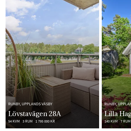
RUNBY, UPPLANDS VÄSBY
RUNBY, UPPLA
Lövstavägen 28A
Lilla Ha
54 KVM
3 RUM
1 795 000 KR
140 KVM
7 RUM