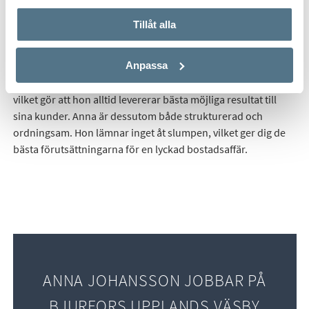
Tillåt alla
Anna Johansson är en trygg och erfaren fastighetsmäklare
med mycket god lokalkännedom, då hon är uppvuxen i
Anpassa
Upplands Väsby. Eftersom Anna har en bakgrund från
elitidrotten är hon både målmedveten och resultatinriktad,
vilket gör att hon alltid levererar bästa möjliga resultat till
sina kunder. Anna är dessutom både strukturerad och
ordningsam. Hon lämnar inget åt slumpen, vilket ger dig de
bästa förutsättningarna för en lyckad bostadsaffär.
ANNA JOHANSSON JOBBAR PÅ
BJURFORS UPPLANDS VÄSBY