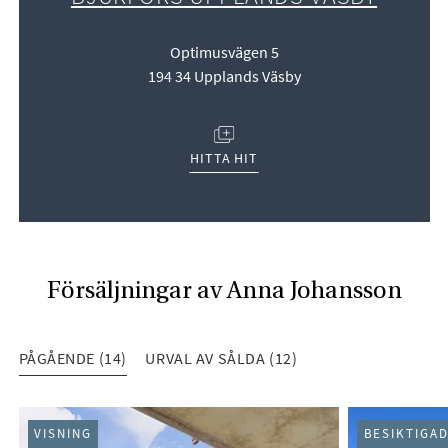
Optimusvägen 5
194 34 Upplands Väsby
(ÖPPNAS I NYTT FÖNSTER)
HITTA HIT
Försäljningar av Anna Johansson
PÅGÅENDE (14)
URVAL AV SÅLDA (12)
PÅGÅENDE (14)
VISNING
BESIKTIGA