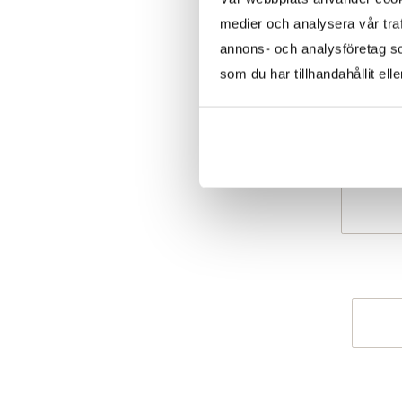
medier och analysera vår traf
annons- och analysföretag s
som du har tillhandahållit ell