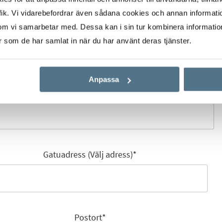
ik. Vi vidarebefordrar även sådana cookies och annan informatio
om vi samarbetar med. Dessa kan i sin tur kombinera informati
Mobilnummer
*
er som de har samlat in när du har använt deras tjänster.
Anpassa
E-post
*
Gatuadress (Välj adress)
*
Postort
*