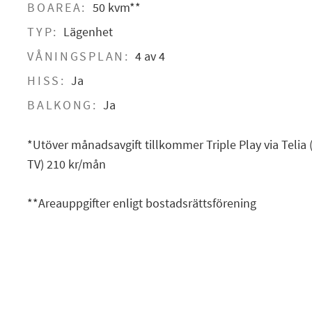
BOAREA:
50 kvm**
TYP:
Lägenhet
VÅNINGSPLAN:
4 av 4
HISS:
Ja
BALKONG:
Ja
*Utöver månadsavgift tillkommer Triple Play via Telia
TV) 210 kr/mån
**Areauppgifter enligt bostadsrättsförening