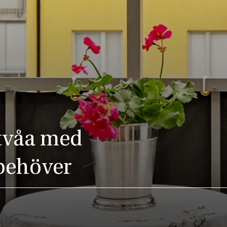
 tvåa med
 behöver