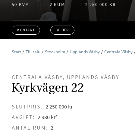
50 KVM
2 RUM
2 250 000 KR
KONTAKT
BILDER
Start
Till salu
Stockholm
Upplands Väsby
Centrala Väsby
CENTRALA VÄSBY, UPPLANDS VÄSBY
Kyrkvägen 22
SLUTPRIS:
2 250 000 kr
AVGIFT:
2 980 kr*
ANTAL RUM:
2