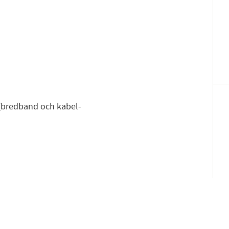
Fac
E-p
 (bredband och kabel-