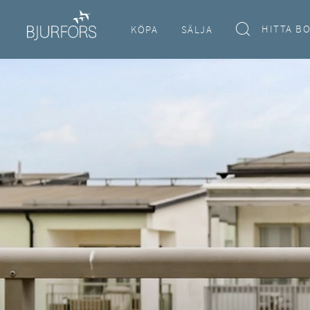
HITTA B
KÖPA
SÄLJA