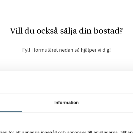
Vill du också sälja din bostad?
Fyll i formuläret nedan så hjälper vi dig!
Förnamn
*
Information
Efternamn
*
s för att anpassa innehåll och annonser till användarna, tillhand