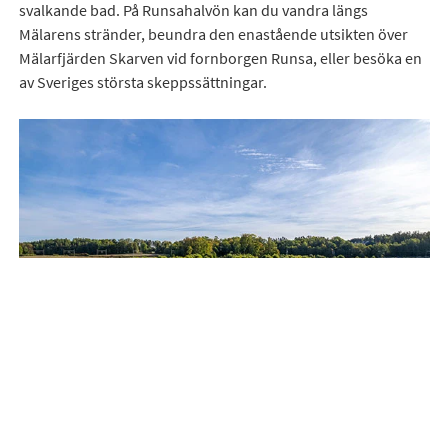
svalkande bad. På Runsahalvön kan du vandra längs
Mälarens stränder, beundra den enastående utsikten över
Mälarfjärden Skarven vid fornborgen Runsa, eller besöka en
av Sveriges största skeppssättningar.
Vi på Bjurfors Upplands Väsby är verksamma i hela