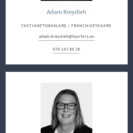
Adam Kreydieh
FASTIGHETSMÄKLARE / FRANCHISETAGARE
adam.kreydieh@bjurfors.se
E-post:
070-147 80 28
Telefon: