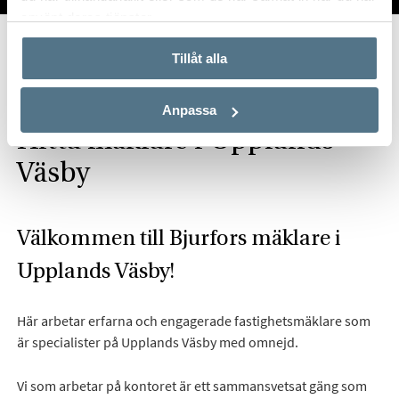
använt deras tjänster.
Start
Om oss
Våra kontor
Stockholm
Tillåt alla
Bjurfors Upplands Väsby
Anpassa
Hitta mäklare i Upplands
Väsby
Välkommen till Bjurfors mäklare i
Upplands Väsby!
Här arbetar erfarna och engagerade fastighetsmäklare som
är specialister på Upplands Väsby med omnejd.
Vi som arbetar på kontoret är ett sammansvetsat gäng som