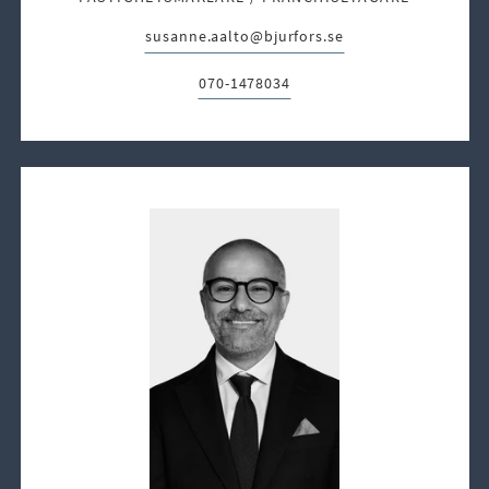
susanne.aalto@bjurfors.se
E-post:
070-1478034
Telefon: