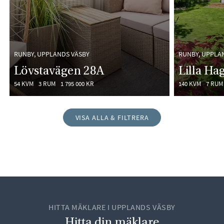
RUNBY, UPPLANDS VÄSBY
RUNBY, UPPLA
Lövstavägen 28A
Lilla Ha
54 KVM
3 RUM
1 795 000 KR
140 KVM
7 RUM
VISA ALLA & FILTRERA
HITTA MÄKLARE I UPPLANDS VÄSBY
Hitta din mäklare