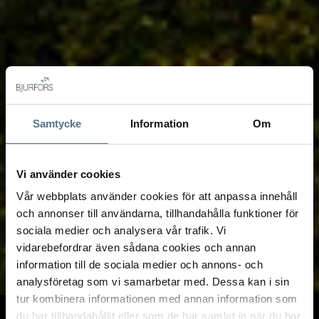
Samtycke
Information
Om
Vi använder cookies
Vår webbplats använder cookies för att anpassa innehåll
och annonser till användarna, tillhandahålla funktioner för
sociala medier och analysera vår trafik. Vi
vidarebefordrar även sådana cookies och annan
information till de sociala medier och annons- och
analysföretag som vi samarbetar med. Dessa kan i sin
tur kombinera informationen med annan information som
TILL SALU
VI PÅ KONTORET
VÄRDERA
du har tillhandahållit eller som de har samlat in när du har