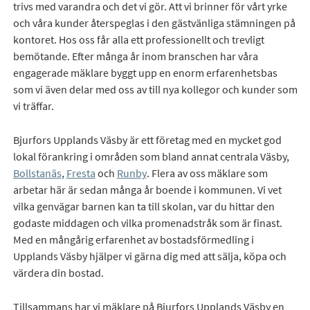
trivs med varandra och det vi gör. Att vi brinner för vårt yrke
och våra kunder återspeglas i den gästvänliga stämningen på
kontoret. Hos oss får alla ett professionellt och trevligt
bemötande. Efter många år inom branschen har våra
engagerade mäklare byggt upp en enorm erfarenhetsbas
som vi även delar med oss av till nya kollegor och kunder som
vi träffar.
Bjurfors Upplands Väsby är ett företag med en mycket god
lokal förankring i områden som bland annat centrala Väsby,
Bollstanäs
,
Fresta
och
Runby
. Flera av oss mäklare som
arbetar här är sedan många år boende i kommunen. Vi vet
vilka genvägar barnen kan ta till skolan, var du hittar den
godaste middagen och vilka promenadstråk som är finast.
Med en mångårig erfarenhet av bostadsförmedling i
Upplands Väsby hjälper vi gärna dig med att sälja, köpa och
värdera din bostad.
Tillsammans har vi mäklare på Bjurfors Upplands Väsby en