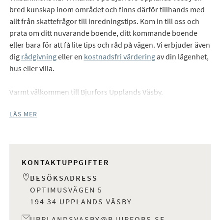
bred kunskap inom området och finns därför tillhands med
allt från skattefrågor till inredningstips. Kom in till oss och
prata om ditt nuvarande boende, ditt kommande boende
eller bara för att få lite tips och råd på vägen. Vi erbjuder även
dig
rådgivning
eller en
kostnadsfri värdering
av din lägenhet,
hus eller villa.
Varmt välkommen till Bjurfors Upplands Väsby.
LÄS MER
KONTAKTUPPGIFTER
BESÖKSADRESS
OPTIMUSVÄGEN 5
194 34 UPPLANDS VÄSBY
UPPLANDSVASBY@BJURFORS.SE