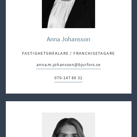
Anna Johansson
FASTIGHETSMÄKLARE / FRANCHISETAGARE
anna.m.johansson@bjurfors.se
E-post:
070-147 80 32
Telefon: