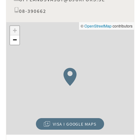
08-390662
©
OpenStreetMap
contributors
+
−
VISA I GOOGLE MAPS
(ÖPPNAS I NYTT FÖNSTER)