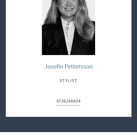
Josefin Pettersson
STYLIST
E-post:
0736266854
Telefon: