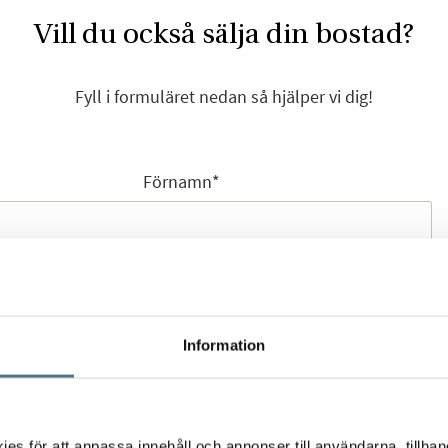
Vill du också sälja din bostad?
Fyll i formuläret nedan så hjälper vi dig!
Förnamn
*
Efternamn
*
Information
Mobilnummer
*
s för att anpassa innehåll och annonser till användarna, tillhand