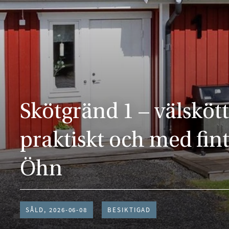
Skötgränd 1 – välskött
praktiskt och med fint
Öhn
SÅLD, 2026-06-08
BESIKTIGAD