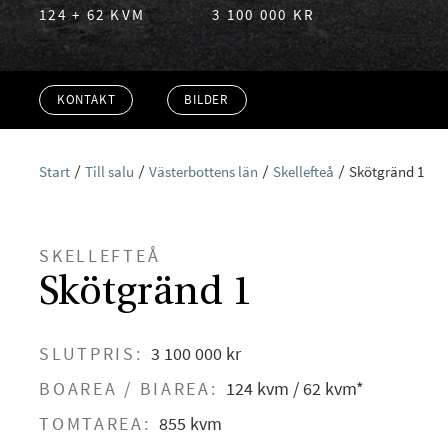
124 + 62 KVM
3 100 000 KR
KONTAKT
BILDER
Start
Till salu
Västerbottens län
Skellefteå
Skötgränd 1
SKELLEFTEÅ
Skötgränd 1
SLUTPRIS:
3 100 000 kr
BOAREA / BIAREA:
124 kvm / 62 kvm*
TOMTAREA:
855 kvm