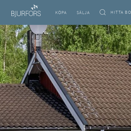
HITTA B
KÖPA
SÄLJA