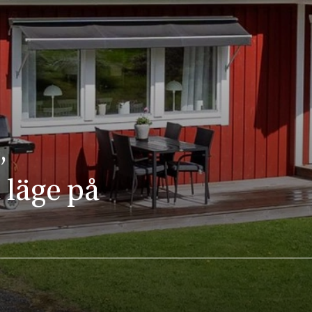
,
 läge på