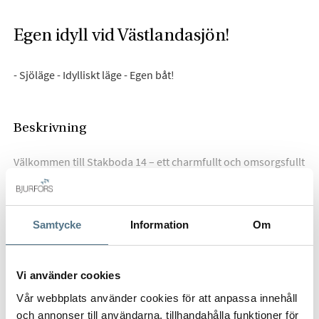
Egen idyll vid Västlandasjön!
- Sjöläge - Idylliskt läge - Egen båt!
Beskrivning
Välkommen till Stakboda 14 – ett charmfullt och omsorgsfullt
uppdaterat fritids- eller permanentboende med rofyllt läge
intill Västlandasjön. Här möts du av ett hem där flera viktiga
renoveringar redan är utförda, samtidigt som den naturnära
Samtycke
Information
Om
känslan och den avkopplande miljön får stå i centrum. Under
HELA BESKRIVNINGEN
2022–2023 har bostaden bland annat uppdaterats med nytt
kök, nya golv, nya fönster på övervåningen, ett i stort sett nytt
Vi använder cookies
duschrum utfört av K.E Rör AB samt delvis ny el via Assemblin
AB. Under 2026 har dessutom skorstenen renoverats och
Vår webbplats använder cookies för att anpassa innehåll
vattenfilter installerats.
och annonser till användarna, tillhandahålla funktioner för