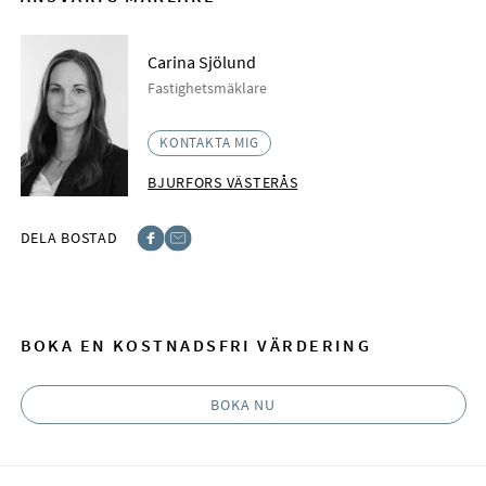
Carina Sjölund
Fastighetsmäklare
KONTAKTA MIG
BJURFORS VÄSTERÅS
DELA BOSTAD
Facebook
E-post
BOKA EN KOSTNADSFRI VÄRDERING
BOKA NU