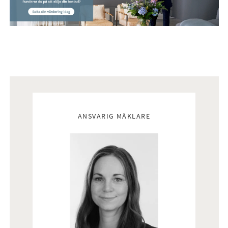
stora investeringar redan är gjorda. Ett väl omhändertaget
boende med charm, utsikt och fina möjligheter att trivas
länge.
Välkommen att kontakta mäklaren vid intresse!
Interiör
Mäklare
ANSVARIG MÄKLARE
Till viss del nyligen renoverat.
Rumsbeskrivningar
Entréplan:
Välkomnande hall.
Vardagsrum med öppen spis
Sovrum med sjöutsikt.