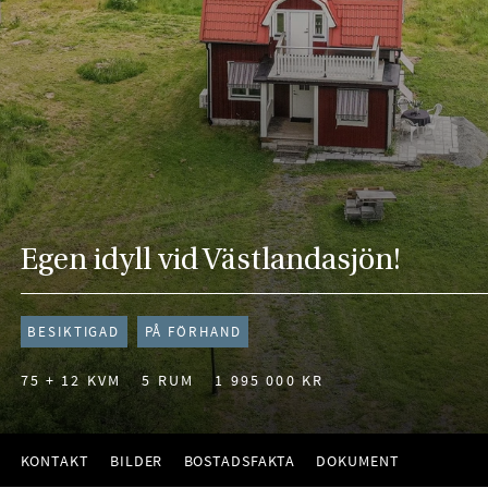
Egen idyll vid Västlandasjön!
BESIKTIGAD
PÅ FÖRHAND
75 + 12 KVM
5 RUM
1 995 000 KR
KONTAKT
BILDER
BOSTADSFAKTA
DOKUMENT