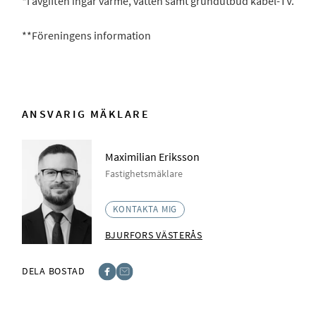
*I avgiften ingår värme, vatten samt grundutbud kabel-TV.
**Föreningens information
ANSVARIG MÄKLARE
Maximilian Eriksson
Fastighetsmäklare
KONTAKTA MIG
BJURFORS VÄSTERÅS
DELA BOSTAD
Facebook
E-post