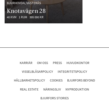
BJURHOVDA, VÄSTERÅS
Knotavägen 28
40 KVM
1 RUM
395 000 KR
KARRIÄR
OM OSS
PRESS
HUVUDKONTOR
VISSELBLÅSARPOLICY
INTEGRITETSPOLICY
HÅLLBARHETSPOLICY
COOKIES
BJURFORS BEYOND
REAL ESTATE
NÄRINGSLIV
NYPRODUKTION
BJURFORS STORIES