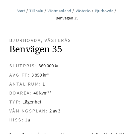
Start
Till salu
Västmanland
Västerås
Bjurhovda
Benvägen 35
BJURHOVDA, VÄSTERÅS
Benvägen 35
SLUTPRIS:
360 000 kr
AVGIFT:
3 850 kr*
ANTAL RUM:
1
BOAREA:
40 kvm**
TYP:
Lägenhet
VÅNINGSPLAN:
2 av 3
HISS:
Ja