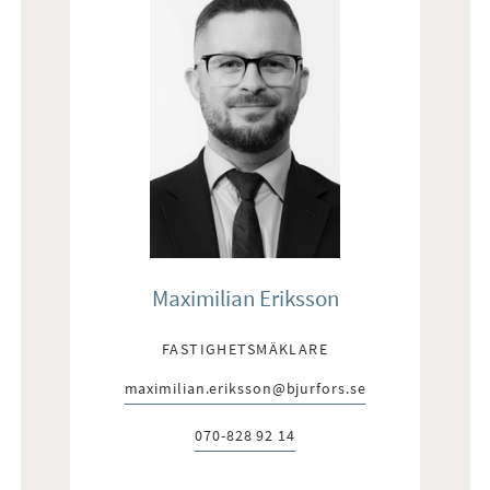
Maximilian Eriksson
FASTIGHETSMÄKLARE
maximilian.eriksson@bjurfors.se
E-post:
070-828 92 14
Telefon: