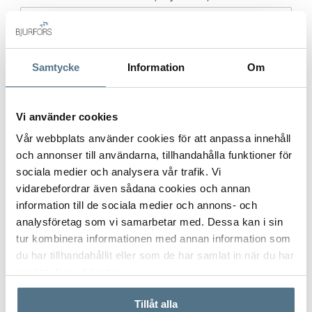
Samtycke
Information
Om
Postort
*
Vi använder cookies
Vår webbplats använder cookies för att anpassa innehåll
Postnummer
*
och annonser till användarna, tillhandahålla funktioner för
sociala medier och analysera vår trafik. Vi
vidarebefordrar även sådana cookies och annan
information till de sociala medier och annons- och
Ange ditt postnummer (5 siffror utan mellanslag)
analysföretag som vi samarbetar med. Dessa kan i sin
tur kombinera informationen med annan information som
du har tillhandahållit eller som de har samlat in när du har
använt deras tjänster.
Tillåt alla