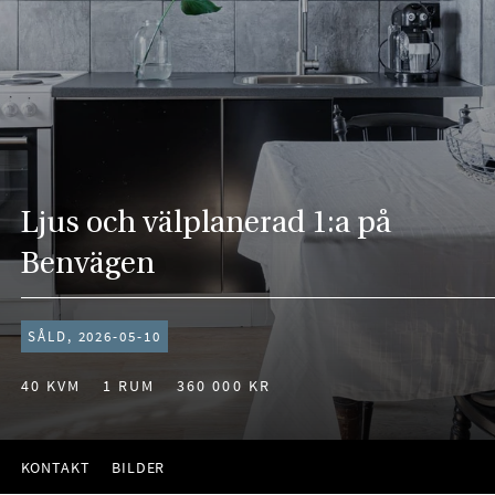
Ljus och välplanerad 1:a på
Benvägen
SÅLD, 2026-05-10
40 KVM
1 RUM
360 000 KR
KONTAKT
BILDER