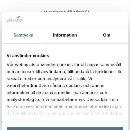
Gatuadress (Välj adress)
*
Samtycke
Information
Om
Postort
*
Vi använder cookies
Vår webbplats använder cookies för att anpassa innehåll
och annonser till användarna, tillhandahålla funktioner för
Postnummer
*
sociala medier och analysera vår trafik. Vi
vidarebefordrar även sådana cookies och annan
information till de sociala medier och annons- och
analysföretag som vi samarbetar med. Dessa kan i sin
Ange ditt postnummer (5 siffror utan mellanslag)
tur kombinera informationen med annan information som
du har tillhandahållit eller som de har samlat in när du har
använt deras tjänster.