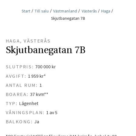
Start
Till salu
Västmanland
Västerås
Haga
Skjutbanegatan 7B
HAGA, VÄSTERÅS
Skjutbanegatan 7B
SLUTPRIS:
700 000 kr
AVGIFT:
1 959 kr*
ANTAL RUM:
1
BOAREA:
37 kvm**
TYP:
Lägenhet
VÅNINGSPLAN:
1 av 5
BALKONG:
Ja