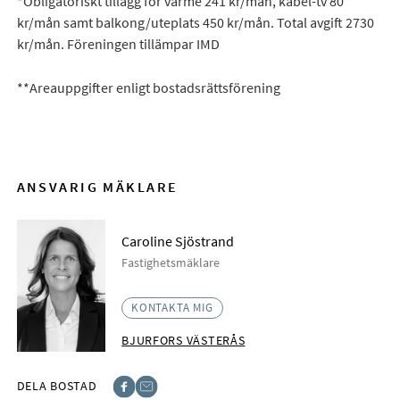
*Obligatoriskt tillägg för värme 241 kr/mån, kabel-tv 80
kr/mån samt balkong/uteplats 450 kr/mån. Total avgift 2730
kr/mån. Föreningen tillämpar IMD
**Areauppgifter enligt bostadsrättsförening
ANSVARIG MÄKLARE
Caroline Sjöstrand
Fastighetsmäklare
KONTAKTA MIG
BJURFORS VÄSTERÅS
DELA BOSTAD