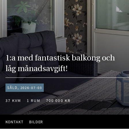
1:a med fantastisk balkong och
låg månadsavgift!
SÅLD, 2026-07-03
37 KVM
1 RUM
700 000 KR
KONTAKT
BILDER