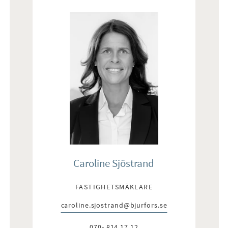
Caroline Sjöstrand
FASTIGHETSMÄKLARE
caroline.sjostrand@bjurfors.se
E-post:
070- 814 17 12