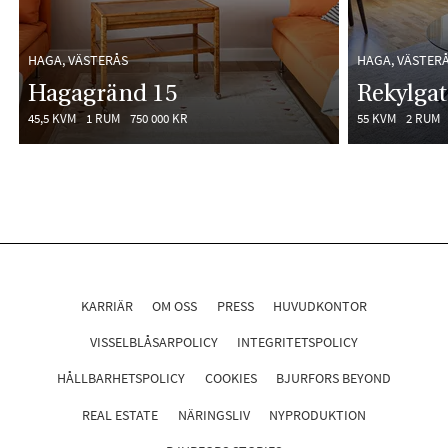
HAGA, VÄSTERÅS
HAGA, VÄSTER
Hagagränd 15
Rekylga
45,5 KVM
1 RUM
750 000 KR
55 KVM
2 RUM
KARRIÄR
OM OSS
PRESS
HUVUDKONTOR
VISSELBLÅSARPOLICY
INTEGRITETSPOLICY
HÅLLBARHETSPOLICY
COOKIES
BJURFORS BEYOND
REAL ESTATE
NÄRINGSLIV
NYPRODUKTION