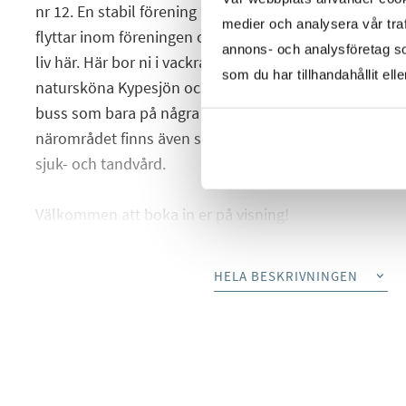
nr 12. En stabil förening med god ekonomi och hög tri
medier och analysera vår traf
flyttar inom föreningen och flertalet väljer att spender
annons- och analysföretag s
liv här. Här bor ni i vackra kvarter, citynära men ändå l
som du har tillhandahållit ell
natursköna Kypesjön och Borås djurpark. Kommunika
buss som bara på några minuter tar dig direkt in mot c
närområdet finns även servicebutiker och restauranger
sjuk- och tandvård.
Välkommen att boka in er på visning!
HELA BESKRIVNINGEN