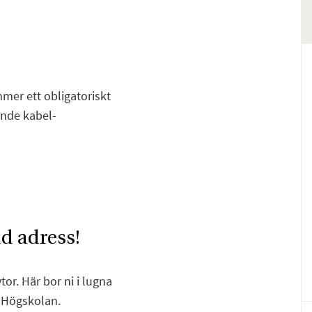
mmer ett obligatoriskt
ende kabel-
ad adress!
F
E
r. Här bor ni i lugna
h Högskolan.