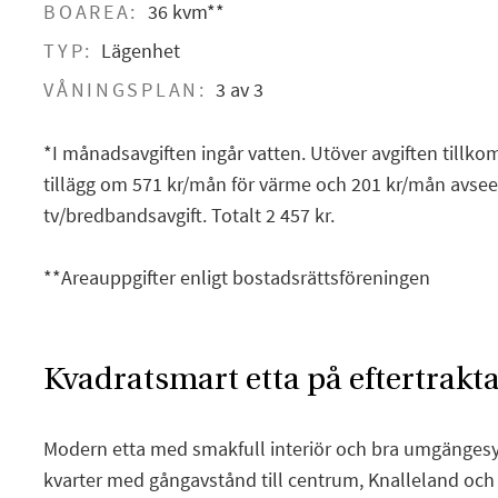
BOAREA:
36 kvm**
TYP:
Lägenhet
VÅNINGSPLAN:
3 av 3
*I månadsavgiften ingår vatten. Utöver avgiften tillko
tillägg om 571 kr/mån för värme och 201 kr/mån avse
tv/bredbandsavgift. Totalt 2 457 kr.
**Areauppgifter enligt bostadsrättsföreningen
Kvadratsmart etta på eftertrakt
Modern etta med smakfull interiör och bra umgängesyto
kvarter med gångavstånd till centrum, Knalleland oc