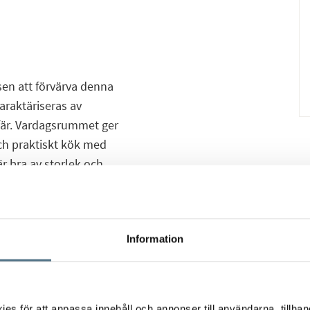
en att förvärva denna
araktäriseras av
sfär. Vardagsrummet ger
och praktiskt kök med
r bra av storlek och
 höga läget i huset
n från grannar.
ia det generösa
Information
t förening med stabil
inner ni Brf Boråshus
s för att anpassa innehåll och annonser till användarna, tillhand