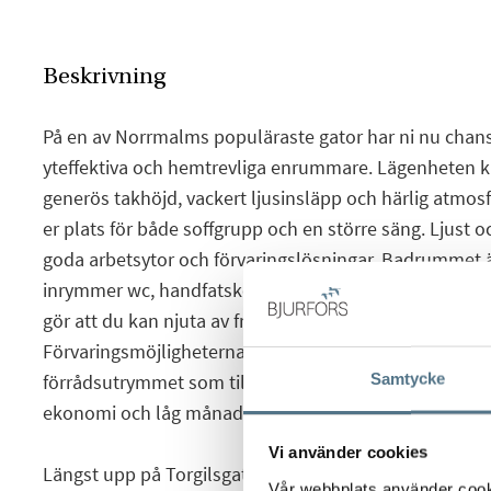
Beskrivning
På en av Norrmalms populäraste gator har ni nu chans
yteffektiva och hemtrevliga enrummare. Lägenheten k
generös takhöjd, vackert ljusinsläpp och härlig atmo
er plats för både soffgrupp och en större säng. Ljust 
goda arbetsytor och förvaringslösningar. Badrummet ä
inrymmer wc, handfatskommod och duschutrymme. Det
gör att du kan njuta av fri utsikt av himmeln utan insy
Förvaringsmöjligheterna goda i såväl bostaden som v
Samtycke
förrådsutrymmet som tillhör bostaden. Mycket välsköt
ekonomi och låg månadsavgift.
Vi använder cookies
Längst upp på Torgilsgatan, på toppen av Norrmalm, f
Vår webbplats använder cookie