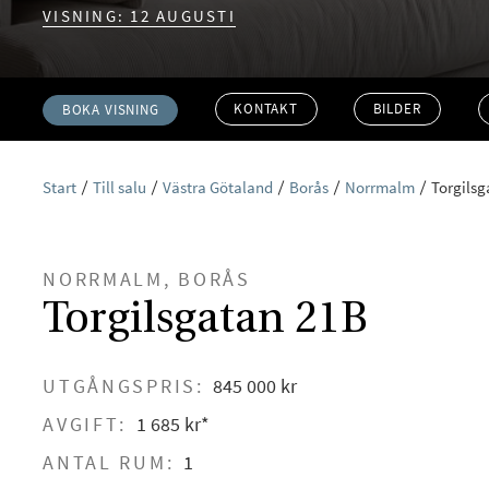
VISNING: 12 AUGUSTI
KONTAKT
BILDER
BOKA VISNING
Start
Till salu
Västra Götaland
Borås
Norrmalm
Torgilsg
NORRMALM, BORÅS
Torgilsgatan 21B
UTGÅNGSPRIS:
845 000 kr
AVGIFT:
1 685 kr*
ANTAL RUM:
1