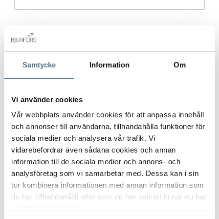
Gatuadress (Välj adress)
*
Samtycke
Information
Om
Postort
*
Vi använder cookies
Vår webbplats använder cookies för att anpassa innehåll
och annonser till användarna, tillhandahålla funktioner för
sociala medier och analysera vår trafik. Vi
Postnummer
*
vidarebefordrar även sådana cookies och annan
information till de sociala medier och annons- och
analysföretag som vi samarbetar med. Dessa kan i sin
Ange ditt postnummer (5 siffror utan mellanslag)
tur kombinera informationen med annan information som
du har tillhandahållit eller som de har samlat in när du har
använt deras tjänster.