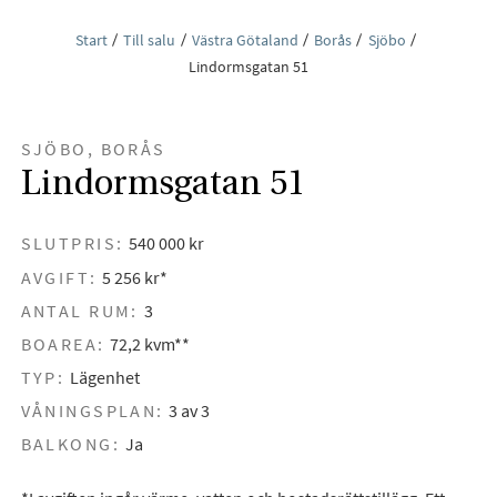
Start
Till salu
Västra Götaland
Borås
Sjöbo
Lindormsgatan 51
SJÖBO, BORÅS
Lindormsgatan 51
SLUTPRIS:
540 000 kr
AVGIFT:
5 256 kr*
ANTAL RUM:
3
BOAREA:
72,2 kvm**
TYP:
Lägenhet
VÅNINGSPLAN:
3 av 3
BALKONG:
Ja