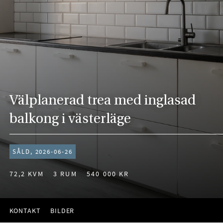
Välplanerad trea med inglasad
balkong i västerläge
SÅLD, 2026-06-26
72,2 KVM
3 RUM
540 000 KR
KONTAKT
BILDER