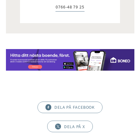
0766-48 79 25
Telefon:
DELA PÅ FACEBOOK
DELA PÅ X