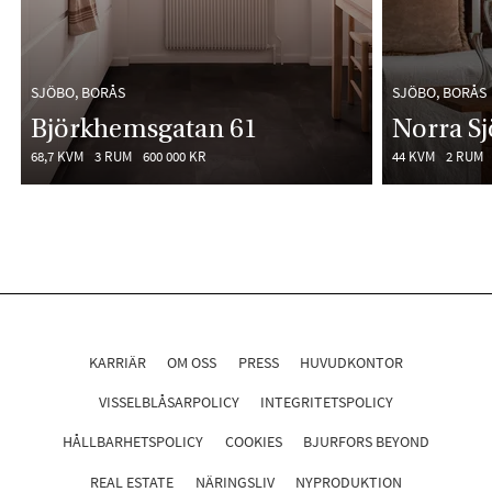
SJÖBO, BORÅS
SJÖBO, BORÅS
Björkhemsgatan 61
Norra S
68,7 KVM
3 RUM
600 000 KR
44 KVM
2 RUM
KARRIÄR
OM OSS
PRESS
HUVUDKONTOR
VISSELBLÅSARPOLICY
INTEGRITETSPOLICY
HÅLLBARHETSPOLICY
COOKIES
BJURFORS BEYOND
REAL ESTATE
NÄRINGSLIV
NYPRODUKTION