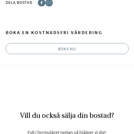
DELA BOSTAD
Facebook
E-post
BOKA EN KOSTNADSFRI VÄRDERING
BOKA NU
Vill du också sälja din bostad?
Fyll i formuläret nedan så hjälper vi dig!