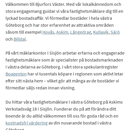
Välkommen till Bjurfors Väster. Med vår lokalkännedom och
stora engagemang guidar vi våra fastighetsmäklare dig till en
lyckad bostadsaffär. Vi förmedlar bostäder i hela västra
Göteborg och har stor erfarenhet av attraktiva områden
såsom till exempel
Hovås
,
Askim
,
Långedrag
,
Kullavik
,
Särö
och
Billdal
.
På vårt mäklarkontor i Sisjön arbetar erfarna och engagerade
fastighetsmäklare som är specialister på bostadsmarknaden
i västra delarna av Göteborg. I vårt stora spekulantregister
Boagenten
har vi tusentals köpare i regionen som aktivt letar
efter sitt nästa hem – vilket gör att många av de bostäder vi
förmedlar säljs redan innan visning.
Du hittar våra fastighetsmäklare i västra Göteborg på Askims
Verkstadsväg 18 i Sisjön. Funderar du på att förändra ditt
boende är du alltid välkommen till oss för goda råd och en
kostnadsfri värdering
av din nuvarande bostad i västra
Göteborg.