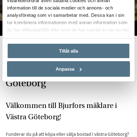
vidarebefordrar även sådana cookies och annan
information till de sociala medier och annons- och
analysföretag som vi samarbetar med. Dessa kan i sin
tur kombinera informationen med annan information som
TILL SALU
VI PÅ KONTORET
VÄRDERA
du har tillhandahållit eller som de har samlat in när du har
använt deras tjänster.
Start
Om oss
Våra kontor
Göteborg
Bjurfors Västra Göteborg
Tillåt alla
Hitta mäklare i Västra
Anpassa
Göteborg
Välkommen till Bjurfors mäklare i
Västra Göteborg!
Funderar du på att köpa eller sälja bostad i västra Göteborg?