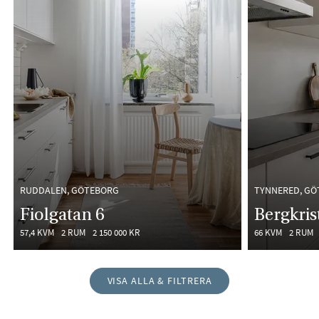
RUDDALEN, GÖTEBORG
TYNNERED, G
Fiolgatan 6
Bergkris
57,4 KVM
2 RUM
2 150 000 KR
66 KVM
2 RUM
VISA ALLA & FILTRERA